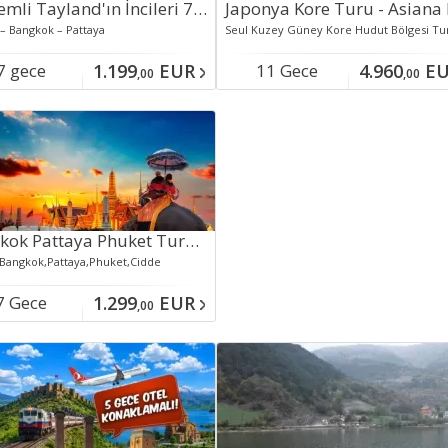
Görkemli Tayland'ın İncileri 7 Gece - Türk Hava Yolları ile
– Bangkok – Pattaya
7 gece
1.199
EUR
11 Gece
4.960
EU
,00
,00
aklamalı
Konaklamalı
Bangkok Pattaya Phuket Turu 7 Gece Saudi Havayolları İle Yılbaşı...
 Bangkok,Pattaya,Phuket,Cidde
7 Gece
1.299
EUR
,00
aklamalı