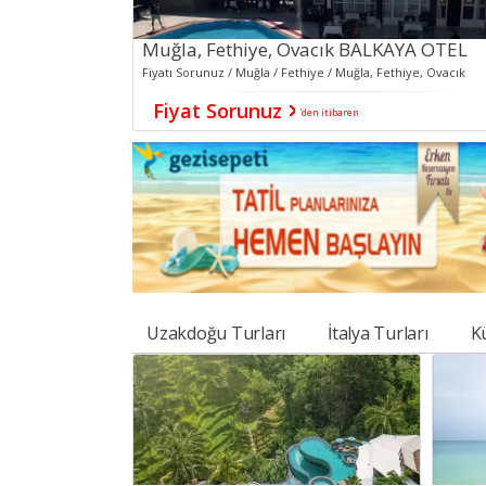
Muğla, Fethiye, Ovacık BALKAYA OTEL
Fiyatı Sorunuz / Muğla / Fethiye / Muğla, Fethiye, Ovacık
Fiyat Sorunuz
'den itibaren
Uzakdoğu Turları
İtalya Turları
Kü