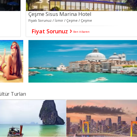
Çeşme Sisus Marina Hotel
Fiyatı Sorunuz / İzmir / Çeşme / Çeşme
Fiyat Sorunuz
'den itibaren
Grand Pasha Kyrenia Hotel &Spa
Bodrum Leo Beach Ho
Avantajlı tatil için hemen yerinizi ayırtın!
Avantajlı tatil için hemen yeriniz
ltür Turları