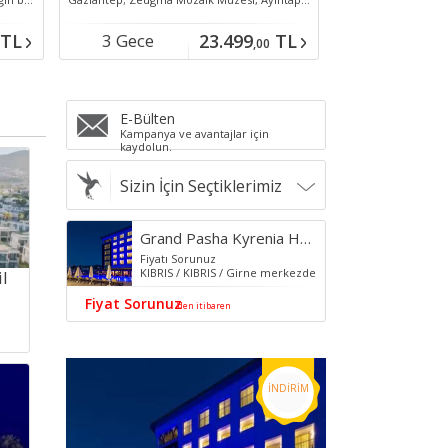
TL
3 Gece
23.499
TL
2 Gece
,00
Konaklamalı
Konaklamal
E-Bülten
Kampanya ve avantajlar için
kaydolun.
Sizin İçin Seçtiklerimiz
Grand Pasha Kyrenia Hotel &Spa
Fiyatı Sorunuz
KIBRIS / KIBRIS / Girne merkezde
l
Fiyat Sorunuz
'den itibaren
İNDİRİM
İNDİRİM