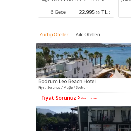
20.995
TL
6 Gece
22.995
TL
,00
,00
Konaklamalı
Yurtiçi Oteller
Aile Otelleri
Bodrum Leo Beach Hotel
Fiyatı Sorunuz / Muğla / Bodrum
Fiyat Sorunuz
'den itibaren