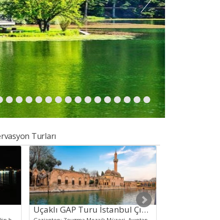
rvasyon Turları
Uçaklı GAP Turu İstanbul Çıkışlı
Denize sıfır otelimizde her türlü içeceğin bulunduğu bar ve kaliteli yemeklerin yanında klima, minibar, televizyon ve koltuklu konforlu odalarımız ile denizle doğanın buluştuğu Ocaklar beldesinde heyecanlı ve unutulmaz bir tatile davet ediyoruz.
Gaziantep; Zeugma Mozaik Müzesi, Ayıntap Kalesi, Bakırcılar Çarşısı, Hamam Müzesi, Tarihi Gümrük Hanı, Bey Mahallesi, Naip Hamamı, Almacı Pazarı Diyarbakır; Ulu Camii, Cahit Sıtkı Tarancı Müzesi, Diyarbakır Surları, Mardin Kapı, Urfa Kapı, Çayönü Ören Yeri Şanlıurfa; Balıklıgöl, Göbeklitepe, Harran, Halfeti, Birecik, Atatürk Barajı, Şanlıurfa Arkeoloji Müzesi, Gümrük Hanı Batman; Hasankeyf, Zeynel Bey Türbesi, Batman Müzesi, Hasankeyf Kalesi Adıyaman; Nemrut Dağı, Cendere Köprüsü, Karakuş Tü