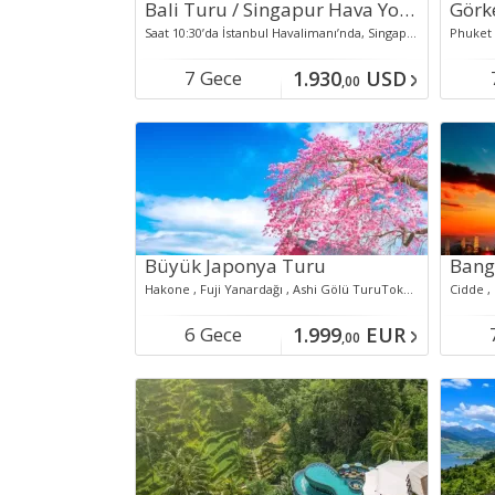
Bali Turu / Singapur Hava Yolları ile 7 Gece 9 Gün Bali Turu *Royal Pita Maha Ubud Otelinde Özel Havuzlu Villada 1 Gece Akşam Yemeği &1 Saat Geleneksel Bali Masajı
Saat 10:30’da İstanbul Havalimanı’nda, Singapur Havayolları
Phuket 
7 Gece
1.930
USD
,00
Konaklamalı
kon
Büyük Japonya Turu
Hakone , Fuji Yanardağı , Ashi Gölü TuruTokyo Kombine , Premium Outlet TuruKamakura , Geleneksel Japon Çayı ile Bambu Bahçeleri Turu , YokohamaTokyo by Night TuruKyoto , Nara , Kobe TuruOsaka by Night Turu
Cidde ,
6 Gece
1.999
EUR
,00
konaklamalı
Kon