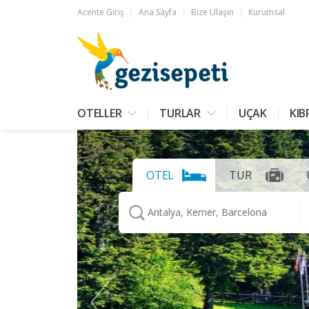
Acente Giriş
Ana Sayfa
Bize Ulaşın
Kurumsal
OTELLER
TURLAR
UÇAK
KIB
OTEL
TUR
Antalya, Kemer, Barcelona