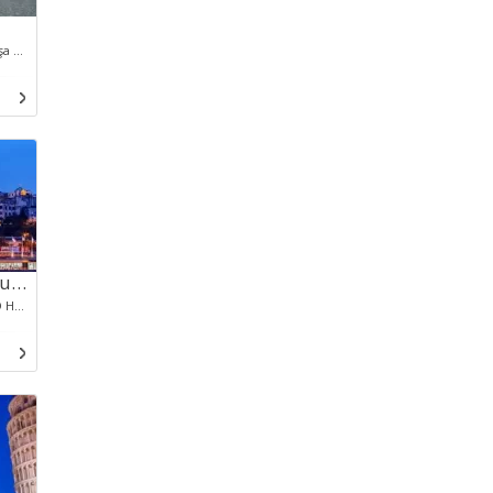
Taraklı’ Kültür Evi Çakırlar KonagYunus Paşa Cami (Kurşunlu Cami Rüstiye Mekteb Göynük Akşemseddin TürbesZafer KulesÇubuk Gölüi
Kosovalı Balkanların Kalbi Turu Thy ile Extra Turlar
Balkan Turları / ARNAVUTLUK,BOSNIA AND HERZEGOVINA,MAKEDONYA,SERBIA