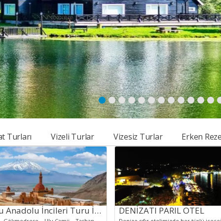
at Turları
Vizeli Turlar
Vizesiz Turlar
Erken Reze
Doğu Anadolu İncileri Turu İstanbul Çıkışlı
DENİZATI PARIL OTEL
(Sivas – Gökmedrese – Ulu Camii – Taşhan – Madımak Oteli – Buruciye Medresesi – Çifte Minareli Medrese – Kongre Binası)(Yakutiye Medresesi – Üç Kümbetler – Çifte Minareli Medrese – Ulu Camii – Lala Mustafa Paşa Camii – Oltu Taşı Çarşısı – Aziziye Tabyası – Pasinler – Horasan – Sarıkamış – Şehitler Anıtı – 12 Havariler Kilisesi – Taş Köprü – Kars Kalesi)(Arpaçay – Ani Harabeleri – Surp Prkitch Kilisesi – Tigran Honents Kilisesi – Küçük Hamam – Ani Katedrali – Menucehr Camii – Digor – Tuzluca – Iğ