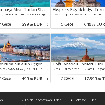
Baştanbaşa Mısır Turları Sharm Kahire Hurgada Ajet ile
Baştanbaşa Mısır Turları Sharm Kahire Hurgada Ajet ile
7 Gece
599
EUR
5 Gece
649
EUR
,00
,00
aklamalı
Konaklamalı
Orta Avrupa'nın Altın Üçgeni Cesky Krumlov &Bratislava &Pandorf Outlet Turları Dahil Ajet HY ile
Orta Avrupa / AVUSTURYA,ÇEK CUMHURİYETİ,MACARİSTAN
7 Gece
499
EUR
7 GECE
17.599
T
,00
,00
aklamalı
on
Erken Rezervasyon Turları
Haftasonu Turları