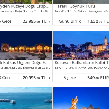
Güneyden Kuzeye Doğu Ekspresi Turu İle Diyarbakır Tatvan Van Nahçıvan Kars Erzurum Turu (Tren Gidiş Uçak Dönüş) Ana Sayfa / Yurt İçi Turlar / Güneyden Kuzeye Doğu Ekspresi Turu İle Diyarbakır Tatvan
Taraklı Göynük Turu
Güneyden Kuzeye Doğu Ekspresi Turu İle Diyarbakır Tatvan Van Nahçıvan Kars Erzurum Turu (Tren Gidiş Uçak Dönüş) Ana Sayfa / Yurt İçi Turlar / Güneyden Kuzeye Doğu Ekspresi Turu İle Diyarbakır Tatvan
5 Gece
23.995
TL
Günü Birlik
1.650
TL
,00
,00
aklamalı
Uçaklı Kafkas Üçgeni Doğu Ekspresi Van Nahçıvan Kars Turu
Kars Erzurum Arası Doğu Ekspresi Tren Gezisi Dahil.Kafkas Gecesi, Aşık Atışması, Ani Harabeleri, Katerina Av KöşküVan Gölü, Akdamar Adası Turu, Van Kedi Evi,Muradiye Şelalesi, İshak Paşa Sarayı, Doğu Beyazıt Kaçakçılar Çarşısı,Nahçıvan Gezisi Transfer ve Konaklama Akşam Yemeği Dahildir.Kars Kalesi, Van Kalesi, Erzurum Kalesi, Erzurum Çifte Minareli Medrese
3 Gece
20.995
TL
5 gece
549
EUR
,00
,00
aklamalı
konaklamalı