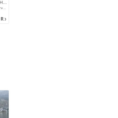
Japonya Kore Turu - Asiana Havayolları İle 11 Gece 12 Gün...
Seul Kuzey Güney Kore Hudut Bölgesi Turu Hakone Fuji Dağı Ashi Gölü Turu Kamakura Turu Dev Buddha Bambu Bahçeleri Shinkansen Hızlı Tren Yolculuğu Yarım Gün Osaka Şehir Turu Kyoto Nara Turu Seul Kore Tarihi Ve Kültürel Miras Turu
R