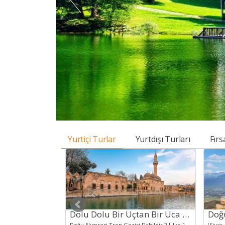
Yurtiçi Turlar
Yurtdışı Turları
Fırs
Uçaklı Kafkas Üçgeni Doğu Ekspresi Van Nahçıvan Kars Turu
Dolu Dolu Bir Uçtan Bir Uca Sınırlarda Gap Doğu Anadolu ve Nahçıvan Turu
Kars Erzurum Arası Doğu Ekspresi Tren Gezisi Dahil.Kafkas Gecesi, Aşık Atışması, Ani Harabeleri, Katerina Av KöşküVan Gölü, Akdamar Adası Turu, Van Kedi Evi,Muradiye Şelalesi, İshak Paşa Sarayı, Doğu Beyazıt Kaçakçılar Çarşısı,Nahçıvan Gezisi Transfer ve Konaklama Akşam Yemeği Dahildir.Kars Kalesi, Van Kalesi, Erzurum Kalesi, Erzurum Çifte Minareli Medrese
Doğu Ekspresi Tren Gezisi Dahildir.2 Ülke 11 ŞehirMardin, Midyat, Abbaralar, Dara Antik Kenti, Eski MardinCizre, Ezidi Köyü, Dengbej Programı, Hakkari, Berçelan Yaylası, Zap VadisiGaziantep, Tahmis Kahvehanesi, Şanlıurfa, Göbeklitepe, Sıra GecesiVan, Kedi Evi, Van Kalesi, Akdamar Adası, Nahçıvan, Haydar Aliyev Müzesi, Han Sarayı