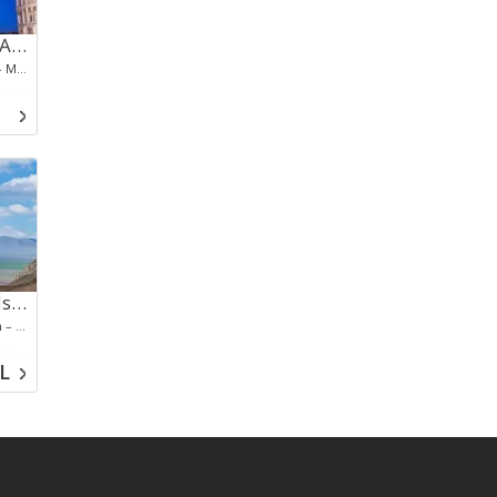
Ekspress Büyük İtalya Turu Ajet Havayolları İle 5 Gece 6 Gün Promosyon (Roma-Bergamo)
Roma – Napoli &Pompei- Pisa – Floransa – Montecatini-Verona – Venedik-Como Gölü ve Kasabası - Milano- - Bergamo
Doğu Anadolu İncileri Turu İstanbul Çıkışlı
(Sivas – Gökmedrese – Ulu Camii – Taşhan – Madımak Oteli – Buruciye Medresesi – Çifte Minareli Medrese – Kongre Binası)(Yakutiye Medresesi – Üç Kümbetler – Çifte Minareli Medrese – Ulu Camii – Lala Mustafa Paşa Camii – Oltu Taşı Çarşısı – Aziziye Tabyası – Pasinler – Horasan – Sarıkamış – Şehitler Anıtı – 12 Havariler Kilisesi – Taş Köprü – Kars Kalesi)(Arpaçay – Ani Harabeleri – Surp Prkitch Kilisesi – Tigran Honents Kilisesi – Küçük Hamam – Ani Katedrali – Menucehr Camii – Digor – Tuzluca – Iğ
L