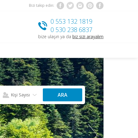
Bizi takip edin:
0 553 132 1819
0 530 238 6837
bize ulaşın ya da
biz sizi arayalım
ARA
Kişi Sayısı