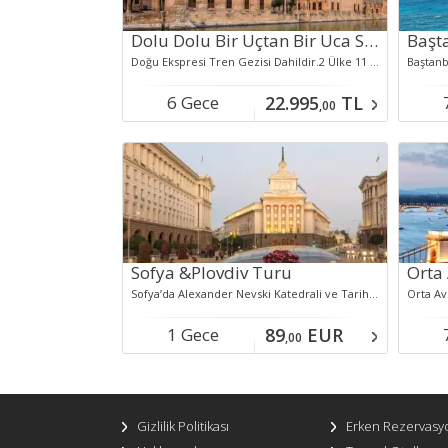
Dolu Dolu Bir Uçtan Bir Uca Sınırlarda Gap Doğu Anadolu ve Nahçıvan Turu
Doğu Ekspresi Tren Gezisi Dahildir.2 Ülke 11 ŞehirMardin, Midyat, Abbaralar, Dara Antik Kenti, Eski MardinCizre, Ezidi Köyü, Dengbej Programı, Hakkari, Berçelan Yaylası, Zap VadisiGaziantep, Tahmis Kahvehanesi, Şanlıurfa, Göbeklitepe, Sıra GecesiVan, Kedi Evi, Van Kalesi, Akdamar Adası, Nahçıvan, Haydar Aliyev Müzesi, Han Sarayı
6 Gece
22.995
TL
,00
Konaklamalı
Kon
Sofya &Plovdiv Turu
Sofya’da Alexander Nevski Katedrali ve Tarihi Şehir Turu Aya Sofya Kilisesi, Rotonda Kilisesi ve Rus Kilisesi Ziyareti Plovdiv Eski Şehir ve Rönesans Evleri Keşfi Plovdiv Antik Roma Tiyatrosu ve Tarihi Sokaklar Gezisi Sofya Parlamento Binası ve NDK Kültür Sarayı Panorama Turu Filibe’de Cuma Camii ve Tarihi Meydanlar Turu
1 Gece
89
EUR
,00
Konaklamalı
Kon
Gizlilik Politikası
Erken Rezervasy