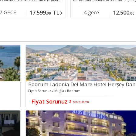
7 GECE
17.599
TL
4 gece
12.500
,00
,00
konaklamalı
Bodrum Ladonia Del Mare Hotel Herşey Dahi
Fiyatı Sorunuz / Muğla / Bodrum
Fiyat Sorunuz
'den itibaren
İNDİRİM