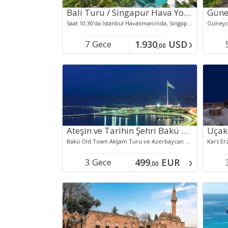
Bali Turu / Singapur Hava Yolları ile 7 Gece 9 Gün Bali Turu *Royal Pita Maha Ubud Otelinde Özel Havuzlu Villada 1 Gece Akşam Yemeği &1 Saat Geleneksel Bali Masajı
Saat 10:30’da İstanbul Havalimanı’nda, Singapur Havayolları
7 Gece
1.930
USD
,00
Konaklamalı
kon
Ateşin ve Tarihin Şehri Bakü Ajet Hy İle Yaz Dönemi 3 Gece..
Bakü Old Town Akşam Turu ve Azerbaycan Gecesi Turu Abşeron Yarımadası Turu Hazar Denizi Tekne Turu Gobustan Haydar Aliyev Kültür Merkezi Turu Panoramik Bakü Şehir Turu
3 Gece
499
EUR
,00
Konaklamalı
Kon