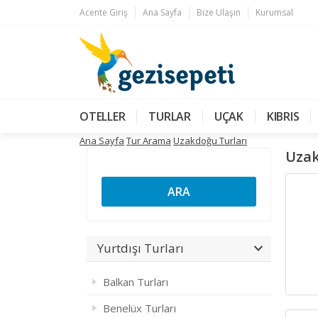
Acente Giriş
Ana Sayfa
Bize Ulaşın
Kurumsal
OTELLER
TURLAR
UÇAK
KIBRIS
Ana Sayfa
Tur Arama
Uzakdoğu Turları
Uzak
ARA
Yurtdışı Turları
Balkan Turları
Benelüx Turları