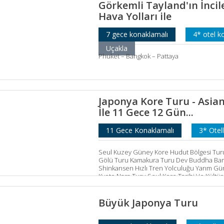
Görkemli Tayland'ın İncile
Hava Yolları ile
7 gece konaklamalı
4* otel k
Uçakla
Phuket – Bangkok – Pattaya
Japonya Kore Turu - Asia
İle 11 Gece 12 Gün...
11 Gece Konaklamalı
3* Otel
Seul Kuzey Güney Kore Hudut Bölgesi Turu
Gölü Turu Kamakura Turu Dev Buddha Ba
Shinkansen Hızlı Tren Yolculuğu Yarım Gü
Kyoto Nara Turu Seul Kore Tarihi Ve Kültür
Büyük Japonya Turu