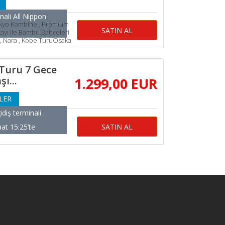
nali All Nippon
Tokyo Kombine , Premium
SATIN AL
ayı ile Bambu Bahçeleri
, Nara , Kobe TuruOsaka
Turu 7 Gece
ı...
1.299
,00
EUR
LER
idiş terminali
at 15:25’te
SATIN AL