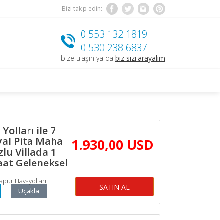
Bizi takip edin:
0 553 132 1819
0 530 238 6837
bize ulaşın ya da
biz sizi arayalım
Yolları ile 7
yal Pita Maha
1.930
,00
USD
lu Villada 1
aat Geleneksel
gapur Havayolları
SATIN AL
Uçakla