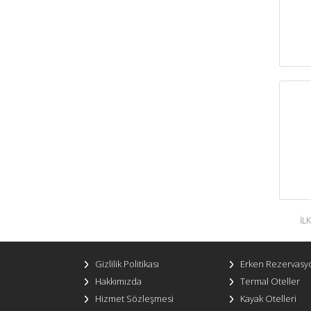
İLK
Gizlilik Politikası
Erken Rezervasy
Hakkımızda
Termal Oteller
Hizmet Sözleşmesi
Kayak Otelleri