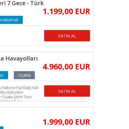
ri 7 Gece - Türk
1.199
,00
EUR
onaklamalı
SATIN AL
na Havayolları
4.960
,00
EUR
ler
Uçakla
 Hakone Fuji Dağı Ashi
SATIN AL
mbu Bahçeleri
n Osaka Şehir Turu
el Miras Turu
1.999
,00
EUR