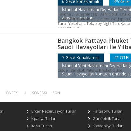
6 Gece konaklamalı
3*oteller
İstanbul Havalimanı Dış Hatlar Termi
Hakone , Fuji Yanardağı , Ashi Gölü Turu
Airways kontuarı
Outlet TuruKamakura , Geleneksel Japon Ç
Turu , YokohamaTokyo by Night TuruKyoto 
by Night Turu
Bangkok Pattaya Phuket 
Saudi Havayolları İle Yılbaş
7 Gece Konaklamalı
4* OTEL
İstanbul Yeni Havalimanı Dış Hatlar g
Cidde , Bangkok,Pattaya,Phuket,Cidde
Saudi Havayolları kontuarı önünde sa
ÖNCEKİ
1
SONRAKİ
SON
on
Erken Rezervasyon Turları
Haftasonu Turları
İspanya Turları
Günübirlik Turlar
İtalya Turları
Kapadokya Turları