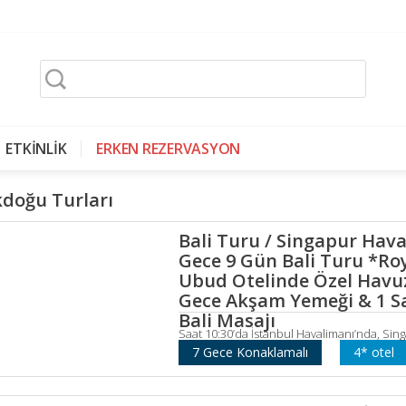
ETKİNLİK
ERKEN REZERVASYON
doğu Turları
Bali Turu / Singapur Hava 
Gece 9 Gün Bali Turu *Ro
Ubud Otelinde Özel Havuz
Gece Akşam Yemeği & 1 S
Bali Masajı
Saat 10:30’da İstanbul Havalimanı’nda, Sin
7 Gece Konaklamalı
4* otel