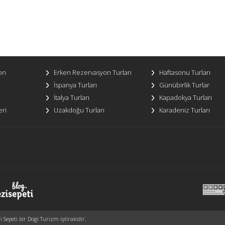
on
Erken Rezervasyon Turları
Haftasonu Turları
İspanya Turları
Günübirlik Turlar
İtalya Turları
Kapadokya Turları
eri
Uzakdoğu Turları
Karadeniz Turları
Sepeti bir Dogi Turizm iştirakidir.