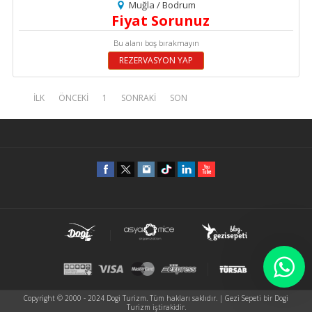
Muğla / Bodrum
Fiyat Sorunuz
Bu alanı boş bırakmayın
REZERVASYON YAP
İLK
ÖNCEKİ
1
SONRAKİ
SON
Copyright © 2000 - 2024 Dogi Turizm. Tüm hakları saklıdır. | Gezi Sepeti bir Dogi
Turizm iştirakidir.