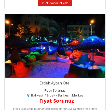
REZERVASYON YAP
Erdek Aycan Otel
Fiyatı Sorunuz
Balıkesir / Erdek / Balikesir, Merkez
Fiyat Sorunuz
Erdek Ocaklar’da bulunan otel denize sıfırdır, Ayrıca otelde Yetişkin ve