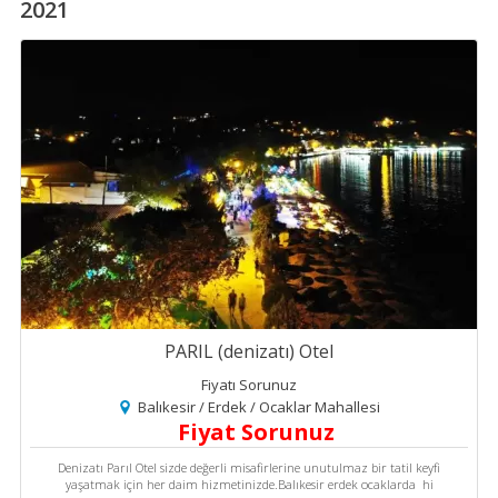
2021
PARIL (denizatı) Otel
Fiyatı Sorunuz
Balıkesir / Erdek / Ocaklar Mahallesi
Fiyat Sorunuz
Denizatı Parıl Otel sizde değerli misafirlerine unutulmaz bir tatil keyfi
yaşatmak için her daim hizmetinizde.Balıkesir erdek ocaklarda hi