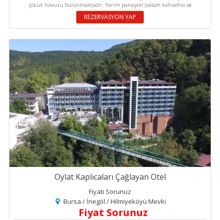
çocuk havuzu bulunmaktadır. Yarım pansiyon (sabah kahvaltısı ve
REZERVASYON YAP
Oylat Kaplıcaları Çağlayan Otel
Fiyatı Sorunuz
Bursa / İnegöl / Hilmiyeköyü Mevki
Fiyat Sorunuz