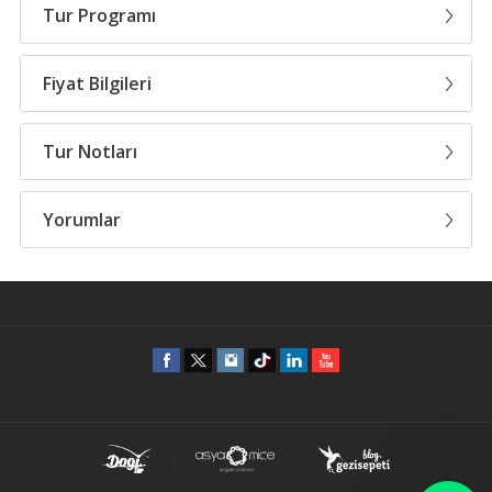
Tur Programı
Fiyat Bilgileri
Osmangazi Köprüsünden Hızlı Ulaşım.Uludağ Milli Park Giriş
Ücreti Dahil..Karbeyaz Cafe Uludağda Sucuk Ekmek Mangal
Keyfi.Lüks Turizm Otobüsleri İle Ulaşım.Metin Hoca Farkı İle
Kayak Takımları ve Kayak Dersleri.
Tur Notları
Fiyat Listesi
İki 
Tur Hakkında Genel Bilgilendirme
İstanbul-Bursa Uludağ
Tarih
Müsaitlik
Yorumlar
Araç Kalkış Noktaları
19.12.2026 - 19.12.2026
Müsait
1
Rehberimiz programı tamamen gerçekleştirmek kaydı ile
Yorumlar
04:00 Beylikdüzü Migros Önü
programın seyrinde değişiklik yapabilir. Turlarımız tur programı
04:10 Avcılar Otobüs Durağı
ve rehberlik hizmetleri ile bir bütündür ayrı ayrı düşünülemez.
Bu tur için toplam puanınız
04:20 Ataköy Atrium Önü
04:30 İncirli Metrobüs Durağı Dilek Pastanesi
Günübirlik Turlarımızda 00-1,99 yaş çocuklardan ücret alınmaz.
04:45 Mecidiyeköy Otobüs Durakları
Eğer çocuklar için otobüste koltuk istenirse yetişkin fiyatı
05:00 Etiler Akmerkez Ulus Kapısı
uygulanır. 2 yaşını doldurmuş her bireyin otobüste koltuk
Oylamak için tıklayın!
05:30 Kadıköy Evlendirme Dairesi Önü
alması zorunludur.
Tur ne kadar eğlenceliydi?
05:35 Bostancı Otobüs Durağı
Tur içerisinde kullanılmayan ulaşım, çevre gezileri vb. Haklar
05:40 Kartal Köprüsü Altı
iade edilemez.
05:45 Pendik Köprüsü Altı
Rezervasyon esnasında koltuk sözü verilemez. Koltuk