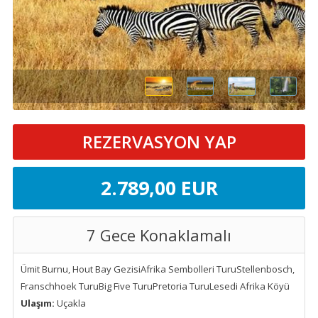
REZERVASYON YAP
2.789
,00
EUR
7 Gece Konaklamalı
Ümit Burnu, Hout Bay GezisiAfrika Sembolleri TuruStellenbosch,
Franschhoek TuruBig Five TuruPretoria TuruLesedi Afrika Köyü
Ulaşım:
Uçakla