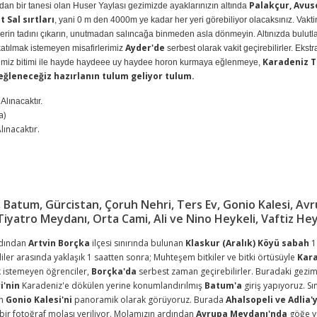
Palakçur, Avus
dan bir tanesi olan Huser Yaylası gezimizde ayaklarınızın altında
 Sal sırtları
, yani 0 m den 4000m ye kadar her yeri görebiliyor olacaksınız. Vakt
rin tadını çıkarın, unutmadan salıncağa binmeden asla dönmeyin. Altınızda bulutla
Ayder'de
 katılmak istemeyen misafirlerimiz
serbest olarak vakit geçirebilirler. Eks
Karadeniz Ta
imiz bitimi ile hayde haydeee uy haydee horon kurmaya eğlenmeye,
leneceğiz hazırlanın tulum geliyor tulum.
lınacaktır.
a)
ınacaktır.
, Batum, Gürcistan, Çoruh Nehri, Ters Ev, Gonio Kalesi, A
Tiyatro Meydanı, Orta Cami, Ali ve Nino Heykeli, Vaftiz He
rdından
Artvin Borçka
ilçesi sınırında bulunan
Klaskur (Aralık) Köyü sabah
1
diler arasında yaklaşık 1 saatten sonra; Muhteşem bitkiler ve bitki örtüsüyle
Kara
k istemeyen öğrenciler,
Borçka'da
serbest zaman geçirebilirler. Buradaki gezim
i'nin
Karadeniz'e dökülen yerine konumlandırılmış
Batum'a
giriş yapıyoruz. S
an
Gonio Kalesi'ni
panoramik olarak görüyoruz. Burada
Ahalsopeli ve Adlia'y
 bir fotoğraf molası veriliyor. Molamızın ardından
Avrupa Meydanı'nda
göğe yü