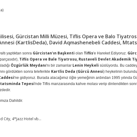
a)
sesi, Gürcistan Milli Müzesi, Tiflis Opera ve Balo Tiyatros
 Annesi (KartlisDeda), David Aqmashenebeli Caddesi, Mtat
Gürcistan'ın Başkenti
Tiflis
Gürc
ltı yaptıktan sonra
olan
'e Hareket Ediyoruz.
Tiflis Opera ve Bale Tiyatrosu, Rustaveli Devlet Akademik Ti
 parçasıdır),
Özgürlük Meydanı
Lenin Heykeli
şladığı
'nı bir zamanlar
süslüyordu. Bu caddey
Kartlis Deda (Gürcü Annesi
ını gördükten sonra teleferikle
) heykelinin bulundu
Caddesi
'ne gidiyoruz. Burada alacağımız öğle yemeğinin ardından 1995 yılında Gür
tatsminda Tepesi
'nde Tiflis manzarasında kahve molası verip dinlendikten son
zdedir.
ımıza Dahildir.
 City, 4*Jazz Hotel vb...