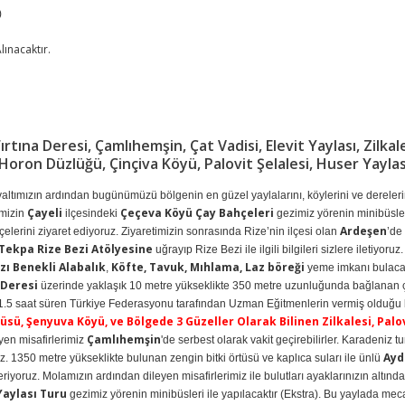
)
lınacaktır.
rtına Deresi, Çamlıhemşin, Çat Vadisi, Elevit Yaylası, Zilkale
, Horon Düzlüğü, Çinçiva Köyü, Palovit Şelalesi, Huser Yaylas
ltımızın ardından bugünümüzü bölgenin en güzel yaylalarını, köylerini ve dereler
Çayeli
Çeçeva Köyü Çay Bahçeleri
imizin
ilçesindeki
gezimiz yörenin minibüsleri
Ardeşen
elerini ziyaret ediyoruz. Ziyaretimizin sonrasında Rize’nin ilçesi olan
’de
Tekpa Rize Bezi Atölyesine
uğrayıp Rize Bezi ile ilgili bilgileri sizlere iletiyoru
zı Benekli Alabalık
Köfte, Tavuk, Mıhlama, Laz böreği
,
yeme imkanı bulacağ
 Deresi
üzerinde yaklaşık 10 metre yükseklikte 350 metre uzunluğunda bağlanan çelik 
1.5 saat süren Türkiye Federasyonu tarafından Uzman Eğitmenlerin vermiş olduğu bil
üsü, Şenyuva Köyü, ve Bölgede 3 Güzeller Olarak Bilinen Zilkalesi, Palov
Çamlıhemşin
yen misafirlerimiz
'de serbest olarak vakit geçirebilirler. Karadeniz
Ayd
. 1350 metre yükseklikte bulunan zengin bitki örtüsü ve kaplıca suları ile ünlü
iyoruz. Molamızın ardından dileyen misafirlerimiz ile bulutları ayaklarınızın altın
Yaylası Turu
gezimiz yörenin minibüsleri ile yapılacaktır (Ekstra). Bu yaylada me