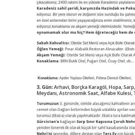
çıkacaksınız, 2400 rakımı ile en yüksek Karadeniz yaylaların
Karadeniz sahil şeridi, karşınızda Hazindak ve Pokut
ediyoruz. Bir yere oturun ve doğanın size sunduğu bu şahese
en özel anlarından birini yaşayacağınıza emin olabilirsiniz,
ediyoruz konaklama ve akşam yemeği otelimizdedir. Yemeğ
oynamamak olur mu hiç? Hem öğreteceğiz hem de eğ
Sabah Kahvaltısı:
Otelde Set Menü veya Açık Büfe Olarak A
Öğlen Yemeği:
Pınar Alabalık Restoran Alınacaktır. (Ekstr
Akşam Yemeği:
Otelde Set Menü veya Açık Büfe Olarak Al
Konaklama:
BRN Butik Otel, Puğari Otel, Özay Otel, vb...
Konaklama:
Ayder Yaylası Otelleri, Fırtına Deresi Otelleri,
3. Gün:
Arhavi, Borçka Karagöl, Hopa, Sarp
Meydanı, Astronomik Saat, Alfabe Kulesi, 
Turumuzun
3. gününde, otelde alacağımız kahvaltının a
cennet olan Dağları birbirinden büyük ustalıkla ayrılan va
turumuz (Ekstra) olarak yapılmaktadır. Ekstra tura katılma
Gürcistan'a
bağlayan
Sarp Sınır Kapısına Çoruh Nehr
yeniden binerek ilk olarak küçük bir sahil kasabasında ol
Nehri'ni
seyredip, dillere destan olan
Ters Ev
için küçük