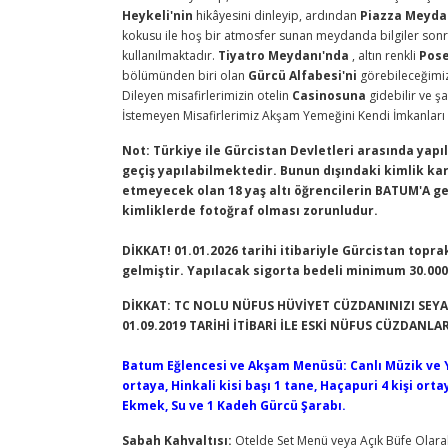
Heykeli'nin
hikâyesini dinleyip, ardından
Piazza Meyda
kokusu ile hoş bir atmosfer sunan meydanda bilgiler so
kullanılmaktadır.
Tiyatro Meydanı'nda
, altın renkli
Pose
bölümünden biri olan
Gürcü Alfabesi'ni
görebileceğimi
Dileyen misafirlerimizin otelin
Casinosuna
gidebilir ve ş
İstemeyen Misafirlerimiz Akşam Yemeğini Kendi İmkanları i
Not: Türkiye ile Gürcistan Devletleri arasında yap
geçiş yapılabilmektedir. Bunun dışındaki kimlik kart
etmeyecek olan 18 yaş altı öğrencilerin BATUM'A 
kimliklerde fotoğraf olması zorunludur.
DİKKAT! 01.01.2026 tarihi itibariyle Gürcistan topra
gelmiştir. Yapılacak sigorta bedeli minimum 30.000 
DİKKAT: TC NOLU NÜFUS HÜVİYET CÜZDANINIZI SEYA
01.09.2019 TARİHİ İTİBARİ İLE ESKİ NÜFUS CÜZDANL
Batum Eğlencesi ve Akşam Menüsü: Canlı Müzik ve Yöre
ortaya, Hinkali kisi başı 1 tane, Haçapuri 4 kişi ort
Ekmek, Su ve 1 Kadeh Gürcü Şarabı.
Sabah Kahvaltısı:
Otelde Set Menü veya Açık Büfe Olarak