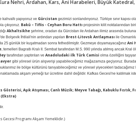
, Kura Nehri, Ardahan, Kars, Ani Harabeleri, Büyük Katedral
Gürcistan
de kahvaltı yapıyoruz ve
gezimizi sonlandırıyoruz. Türkiye sınır kapısı ol
Bakü – Tiflis - Ceyhan Boru Hattı
la çıkıyoruz.
projesinin kilit noktalarından bir
Akhaltsikhe
dığı
şehrine, oradan da Gürcistan ile Ardahan ilimiz arasında bulun
Brest-Litovsk Antlaşması
de Bolşevik İhtilali'nin ardından yapılan
ile Osmanlıl
Ani
ında 25 günlük bir kuşatmadan sonra fethedilmiştir. Gezmeye doyamayacağınız
e
, temelleri Bagratlı Kralı II. Sembat tarafından M.S. 990 yılında atılmış ancak Kral
Bey
Anadoludaki ilk Türk Camisi
tarafından yaptırılan ve
olma özelliğini taşıy
ravyer
gibi yöresel ürün alışverişi yapabileceğimiz mağazamıza geçiyoruz. Burada
nuklarımız ile bölge kültürünü tanıyabileceğimiz ve yöresel yiyecekleri tadacağımız
aklamada akşam yemeği tur ücretine dahil değildir. Kafkas Gecesi'ne katılmak ist
 Gösterisi, Aşık Atışması, Canlı Müzik; Meyve Tabağı, Kabuklu Fıstık, Fı
 (Ekstra)
ir.
fkas Gecesi Programı Akşam Yemeklidir.)