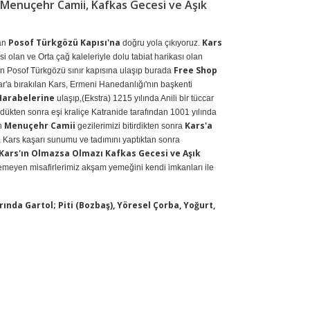
, Menuçehr Camii, Kafkas Gecesi ve Aşık
Posof Türkgözü Kapısı'na
Kars
an
doğru yola çıkıyoruz.
isi olan ve Orta çağ kaleleriyle dolu tabiat harikası olan
Free Shop
an Posof Türkgözü sınır kapısına ulaşıp burada
ar'a bırakılan Kars, Ermeni Hanedanlığı'nın başkenti
Harabelerine
ulaşıp,(Ekstra) 1215 yılında Anili bir tüccar
 öldükten sonra eşi kraliçe Katranide tarafından 1001 yılında
Menuçehr Camii
Kars'a
an
gezilerimizi bitirdikten sonra
 Kars kaşarı sunumu ve tadımını yaptıktan sonra
Kars'ın Olmazsa Olmazı Kafkas Gecesi ve Aşık
emeyen misafirlerimiz akşam yemeğini kendi imkanları ile
rında Gartol; Piti (Bozbaş), Yöresel Çorba, Yoğurt,