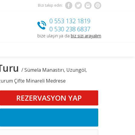
Bizi takip edin:
0 553 132 1819
0 530 238 6837
bize ulaşın ya da
biz sizi arayalım
 Turu
/ Sümela Manastırı, Uzungöl,
Erzurum Çifte Minareli Medrese
REZERVASYON YAP