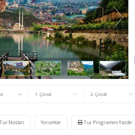
sı
1. Çocuk
2. Çocuk
Tur Notları
Yorumlar
Tur Programını Yazdır