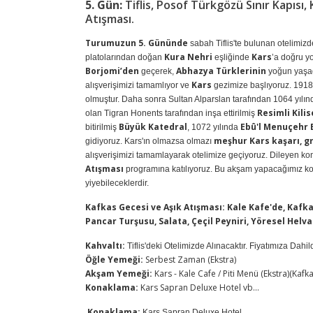
5. Gün:
Tiflis, Posof Türkgözü Sınır Kapısı
Atışması.
Turumuzun 5. Gününde
sabah Tiflis'te bulunan otelimiz
Kura Nehri
Kars
platolarından doğan
eşliğinde
’a doğru yo
Borjomi’den
Abhazya Türklerinin
geçerek,
yoğun yaşa
Kars
alışverişimizi tamamlıyor ve
gezimize başlıyoruz. 1918'
olmuştur. Daha sonra Sultan Alparslan tarafından 1064 yıl
Resimli Kilis
olan Tigran Honents tarafından inşa ettirilmiş
Büyük Katedral
Ebû'l Menuçehr 
bitirilmiş
, 1072 yılında
meşhur Kars kaşarı, g
gidiyoruz. Kars'ın olmazsa olmazı
alışverişimizi tamamlayarak otelimize geçiyoruz. Dileyen ko
Atışması
programına katılıyoruz. Bu akşam yapacağımız kon
yiyebileceklerdir.
Kafkas Gecesi ve Aşık Atışması: Kale Kafe'de, Kafkas
Pancar Turşusu, Salata, Çeçil Peyniri, Yöresel Helva
Kahvaltı:
Tiflis'deki Otelimizde Alınacaktır. Fiyatımıza Dahild
Öğle Yemeği:
Serbest Zaman (Ekstra)
Akşam Yemeği:
Kars - Kale Cafe / Piti Menü (Ekstra)(Ka
Konaklama:
Kars Sapran Deluxe Hotel vb...
Konaklama:
Kars Sapran Deluxe Hotel