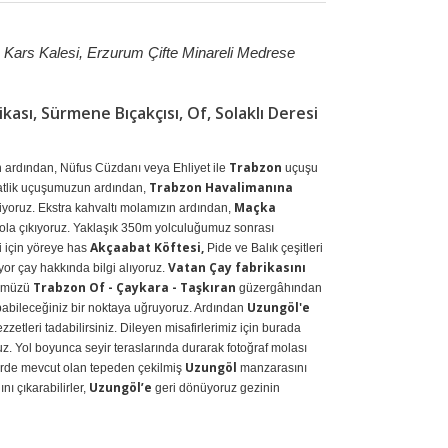
, Kars Kalesi, Erzurum Çifte Minareli Medrese
ası, Sürmene Bıçakçısı, Of, Solaklı Deresi
Trabzon
ardından, Nüfus Cüzdanı veya Ehliyet ile
uçuşu
Trabzon Havalimanına
atlik uçuşumuzun ardından,
Maçka
iyoruz. Ekstra kahvaltı molamızın ardından,
yola çıkıyoruz. Yaklaşık 350m yolculuğumuz sonrası
Akçaabat Köftesi,
 için yöreye has
Pide ve Balık çeşitleri
Vatan
Çay fabrikasını
yor çay hakkında bilgi alıyoruz.
Trabzon Of - Çaykara - Taşkıran
nümüzü
güzergâhından
Uzungöl'e
 yapabileceğiniz bir noktaya uğruyoruz. Ardından
zetleri tadabilirsiniz. Dileyen misafirlerimiz için burada
uz. Yol boyunca seyir teraslarında durarak fotoğraf molası
Uzungöl
lerde mevcut olan tepeden çekilmiş
manzarasını
Uzungöl’e
nı çıkarabilirler,
geri dönüyoruz gezinin