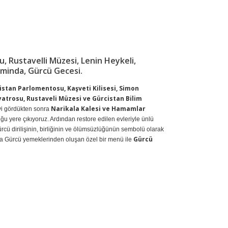
u, Rustavelli Müzesi, Lenin Heykeli,
sminda, Gürcü Gecesi.
istan Parlomentosu, Kaşveti Kilisesi, Simon
yatrosu, Rustaveli Müzesi ve Gürcistan Bilim
Narikala Kalesi ve Hamamlar
i gördükten sonra
ğu yere çıkıyoruz. Ardından restore edilen evleriyle ünlü
cü dirilişinin, birliğinin ve ölümsüzlüğünün sembolü olarak
Gürcü
ra Gürcü yemeklerinden oluşan özel bir menü ile