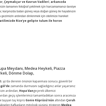
or, Çeymakçur ve Kavrun Vadileri
arkanızda
,
inizin tamamını fotoğraf çekilmek için harcamamanızı tavsiye
r, karşınızda batan güneş veya doğan güneş ile hayatınızın
tra gezimizin ardından dinlenmek için otelimize hareket
tilimizde Rize'ye gelipte tulum ile horon
vrupa Meydanı, Medea Heykeli, Piazza
ykeli, Dönme Dolap,
8. yy'da derenin önünün kapanması sonucu güvenli bir
göl'de
zamanda durmasını sağladığınız anlar yaşarsınız
izin ardından,
Hopa'dan
geçerek ülkemizi
ınırdan geçiş işlemlerimizi tamamladıktan sonra aracımıza
ı
taşıyan taş köprü
Gonio Köprüsü'nün
altından
Çoruh
kselen Kafkasların mitolojik yüzünü gösteren
Medea