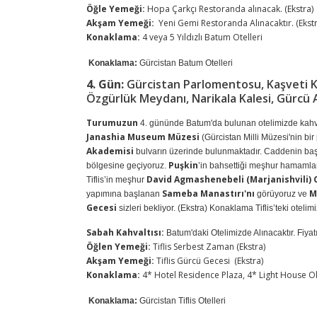
Öğle Yemeği:
Hopa Çarkçı Restoranda alınacak. (Ekstra)
Akşam Yemeği:
Yeni Gemi Restoranda Alınacaktır. (Ekstr
Konaklama:
4 veya 5 Yıldızlı Batum Otelleri
Konaklama:
Gürcistan Batum Otelleri
4. Gün:
Gürcistan Parlomentosu, Kaşveti Kili
Özgürlük Meydanı, Narikala Kalesi, Gürcü
Turumuzun
4. gününde Batum'da bulunan otelimizde kahva
Janashia Museum Müzesi
(Gürcistan Milli Müzesi'nin bir
Akademisi
bulvarın üzerinde bulunmaktadır. Caddenin ba
Puşkin
bölgesine geçiyoruz.
’in bahsettiği meşhur hamamlar
David Agmashenebeli (Marjanishvili) 
Tiflis’in meşhur
Sameba Manastırı'nı
M
yapımına başlanan
görüyoruz ve
Gecesi
sizleri bekliyor. (Ekstra) Konaklama Tiflis’teki otelimi
Sabah Kahvaltısı:
Batum'daki Otelimizde Alınacaktır. Fiyat
Öğlen Yemeği:
Tiflis Serbest Zaman (Ekstra)
Akşam Yemeği:
Tiflis Gürcü Gecesi (Ekstra)
Konaklama:
4* Hotel Residence Plaza, 4* Light House Old
Konaklama:
Gürcistan Tiflis Otelleri