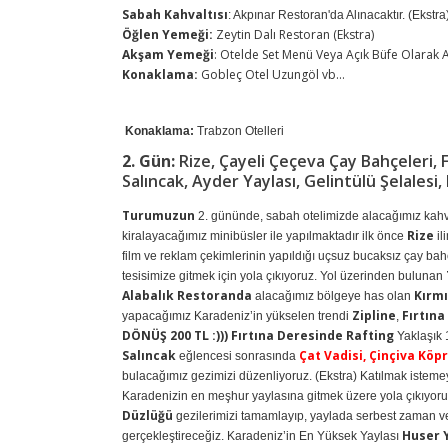
Sabah Kahvaltısı
: Akpınar Restoran'da Alınacaktır. (Ekstra
Öğlen Yemeği:
Zeytin Dalı Restoran (Ekstra)
Akşam Yemeği
: Otelde Set Menü Veya Açık Büfe Olarak A
Konaklama:
Gobleç Otel Uzungöl vb...
Konaklama:
Trabzon Otelleri
2. Gün:
Rize, Çayeli Çeçeva Çay Bahçeleri, Fı
Salıncak, Ayder Yaylası, Gelintülü Şelalesi
Turumuzun
2. gününde, sabah otelimizde alacağımız kahva
Rize
kiralayacağımız minibüsler ile yapılmaktadır ilk önce
il
film ve reklam çekimlerinin yapıldığı uçsuz bucaksız çay bahç
tesisimize gitmek için yola çıkıyoruz. Yol üzerinden bulunan
Alabalık Restoranda
Kırmı
alacağımız bölgeye has olan
Zipline
Fırtına
yapacağımız Karadeniz’in yükselen trendi
,
DÖNÜŞ 200 TL :))) Fırtına Deresinde Rafting
Yaklaşık 
Salıncak
Çat Vadisi, Çinçiva Köpr
eğlencesi sonrasında
bulacağımız gezimizi düzenliyoruz. (Ekstra) Katılmak isteme
Karadenizin en meşhur yaylasına gitmek üzere yola çıkıyoruz
Düzlüğü
gezilerimizi tamamlayıp, yaylada serbest zaman ver
Huser 
gerçekleştireceğiz. Karadeniz’in En Yüksek Yaylası