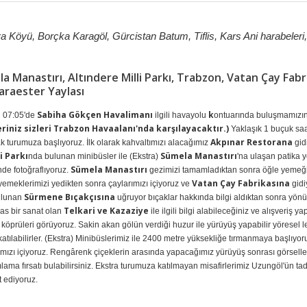
 Köyü, Borçka Karagöl, Gürcistan Batum, Tiflis, Kars Ani harabeleri
Manastırı, Altındere Milli Parkı, Trabzon, Vatan Çay Fabrik
araester Yaylası
Sabiha Gökçen Havalimanı
k
h 07:05'de
ilgili havayolu
ontuarında buluşmamızın 
riniz sizleri Trabzon Havaalanı'nda karşılayacaktır.)
Yaklaşık 1 buçuk sa
Akpınar Restorana
ak turumuza başlıyoruz. İlk olarak kahvaltımızı alacağımız
gid
i Parkı
Sümela Manastırı
nda bulunan minibüsler ile (Ekstra)
'na ulaşan patika 
Sümela Manastırı
nde fotoğraflıyoruz.
gezimizi tamamladıktan sonra öğle yemeği
Vatan Çay Fabrikasına
yemeklerimizi yedikten sonra çaylarımızı içiyoruz ve
gidi
Sürmene Bıçakçısına
ulunan
uğruyor bıçaklar hakkında bilgi aldıktan sonra yö
Telkari ve Kazaziye
as bir sanat olan
ile ilgili bilgi alabileceğiniz ve alışveriş
a köprüleri görüyoruz. Sakin akan gölün verdiği huzur ile yürüyüş yapabilir yöresel lez
atılabilirler. (Ekstra) Minibüslerimiz ile 2400 metre yüksekliğe tırmanmaya başlıyor
rımızı içiyoruz. Rengârenk çiçeklerin arasında yapacağımız yürüyüş sonrası görsel
ama fırsatı bulabilirsiniz. Ekstra turumuza katılmayan misafirlerimiz Uzungöl'ün tadı
 ediyoruz.