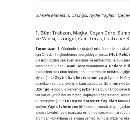
Sümela Manastırı, Uzungöl, Ayder Yaylası, Çeçeva
1. Gün:
Trabzon, Maçka, Coşan Dere, Sümela 
ve Vadisi, Uzungöl, Cam Teras, Lustra ve K
Turumuzun
1. Gününde siz değerli misafirlerimiz ile saba
(Not: Rehbe
için Check - In işlemlerimizi gerçekleştiriyoruz.
ulaşıyor, bizleri bekleyen aracımız ve rehberimiz ile buluşar
Coşan Dere
Altındere Mill
ilçesinde bulunan
kenarından
manastırın açık olan bölümlerini rehberimizin anlatımı eşliği
Zeytin Dalı Restoranımıza
yiyeceğimiz
gidiyoruz. Nefis 
Sürmene
gezdikten sonra alışveriş imkanı buluyoruz.
'de b
Uzungöl
Çaykara'
’e doğru giderken
da bulunan bölgeye h
varıyor ve yolun her iki tarafını kaplayan ağaç türlerini, asm
Lustra ve Karaster Yaylaları
düzenleyeceğimiz
turuna k
Yayla Evlerinde
veriyor,
n bir tanesine konuk oluyor çayla
fotoğraflayabilir ve o manzara eşliğinde içeceklerinizi yuduml
ardından konaklama ve akşam yemeği için otelimize hareket