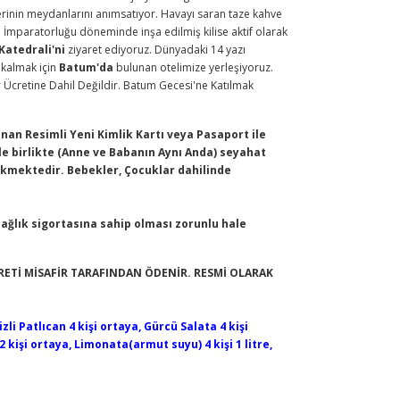
rinin meydanlarını anımsatıyor. Havayı saran taze kahve
İmparatorluğu döneminde inşa edilmiş kilise aktif olarak
Katedrali'ni
ziyaret ediyoruz. Dünyadaki 14 yazı
kalmak için
Batum'da
bulunan otelimize yerleşiyoruz.
Ücretine Dahil Değildir. Batum Gecesi'ne Katılmak
an Resimli Yeni Kimlik Kartı veya Pasaport ile
ile birlikte (Anne ve Babanın Aynı Anda) seyahat
kmektedir. Bebekler, Çocuklar dahilinde
 sağlık sigortasına sahip olması zorunlu hale
RETİ MİSAFİR TARAFINDAN ÖDENİR. RESMİ OLARAK
li Patlıcan 4 kişi ortaya, Gürcü Salata 4 kişi
 kişi ortaya, Limonata(armut suyu) 4 kişi 1 litre,