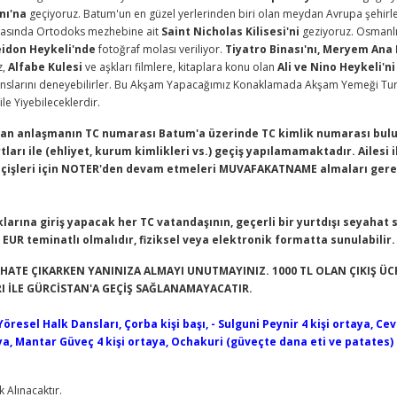
nı'na
geçiyoruz. Batum'un en güzel yerlerinden biri olan meydan Avrupa şehirle
nrasında Ortodoks mezhebine ait
Saint Nicholas Kilisesi'ni
geziyoruz. Osmanlı 
idon Heykeli'nde
fotoğraf molası veriliyor.
Tiyatro Binası'nı, Meryem Ana 
z,
Alfabe Kulesi
ve aşkları filmlere, kitaplara konu olan
Ali ve Nino Heykeli'ni
anslarını deneyebilirler. Bu Akşam Yapacağımız Konaklamada Akşam Yemeği Tur 
le Yiyebileceklerdir.
ılan anlaşmanın TC numarası Batum'a üzerinde TC kimlik numarası bulun
ları ile (ehliyet, kurum kimlikleri vs.) geçiş yapılamamaktadır. Ailesi 
geçişleri için NOTER'den devam etmeleri MUVAFAKATNAME almaları gere
klarına giriş yapacak her TC vatandaşının, geçerli bir yurtdışı seyahat
EUR teminatlı olmalıdır, fiziksel veya elektronik formatta sunulabilir.
HATE ÇIKARKEN YANINIZA ALMAYI UNUTMAYINIZ. 1000 TL OLAN ÇIKIŞ ÜC
ARI İLE GÜRCİSTAN'A GEÇİŞ SAĞLANAMAYACATIR.
sel Halk Dansları, Çorba kişi başı, - Sulguni Peynir 4 kişi ortaya, Ceviz
aya, Mantar Güveç 4 kişi ortaya, Ochakuri (güveçte dana eti ve patates) 2
 Alınacaktır.