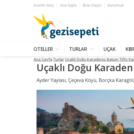
Acente Giriş
Ana Sayfa
Bize Ulaşın
Kurumsal
OTELLER
TURLAR
UÇAK
KIB
Ana Sayfa
Turlar
Uçaklı Doğu Karadeniz Batum Tiflis K
Uçaklı Doğu Karadeni
Ayder Yaylası, Çeçeva Köyü, Borçka Karagöl,