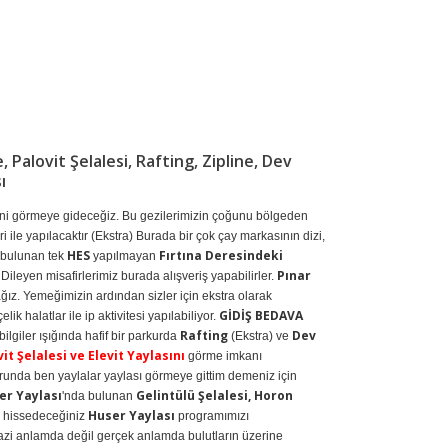
, Palovit Şelalesi, Rafting, Zipline, Dev
ı
ini görmeye gideceğiz. Bu gezilerimizin çoğunu bölgeden
 ile yapılacaktır (Ekstra) Burada bir çok çay markasının dizi,
HES
Fırtına Deresindeki
 bulunan tek
yapılmayan
Pınar
z. Dileyen misafirlerimiz burada alışveriş yapabilirler.
ız. Yemeğimizin ardından sizler için ekstra olarak
GİDİŞ BEDAVA
halatlar ile ip aktivitesi yapılabiliyor.
Rafting
Dev
giler ışığında hafif bir parkurda
(Ekstra) ve
it Şelalesi ve Elevit Yaylasını
görme imkanı
 turunda ben yaylalar yaylası görmeye gittim demeniz için
er Yaylası
Gelintülü Şelalesi, Horon
'nda bulunan
Huser Yaylası
da hissedeceğiniz
programımızı
cazi anlamda değil gerçek anlamda bulutların üzerine