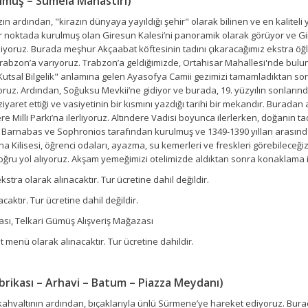
ümüş – Sümela Manastırı)
n ardından, "kirazın dünyaya yayıldığı şehir" olarak bilinen ve en kaliteli ya
bir noktada kurulmuş olan Giresun Kalesi’ni panoramik olarak görüyor ve Gir
ruz. Burada meşhur Akçaabat köftesinin tadını çıkaracağımız ekstra öğle 
 Trabzon’a varıyoruz. Trabzon’a geldiğimizde, Ortahisar Mahallesi'nde bulu
utsal Bilgelik" anlamına gelen Ayasofya Camii gezimizi tamamladıktan sonr
uz. Ardından, Soğuksu Mevkii’ne gidiyor ve burada, 19. yüzyılın sonlarında
ziyaret ettiği ve vasiyetinin bir kısmını yazdığı tarihi bir mekandır. Burad
ere Milli Parkı’na ilerliyoruz. Altındere Vadisi boyunca ilerlerken, doğanın 
şler Barnabas ve Sophronios tarafından kurulmuş ve 1349-1390 yılları arası
ilisesi, öğrenci odaları, ayazma, su kemerleri ve freskleri görebileceğiz
ru yol alıyoruz. Akşam yemeğimizi otelimizde aldıktan sonra konaklama i
tra olarak alınacaktır. Tur ücretine dahil değildir.
aktır. Tur ücretine dahil değildir.
ası, Telkari Gümüş Alışveriş Mağazası
enü olarak alınacaktır. Tur ücretine dahildir.
brikası – Arhavi – Batum – Piazza Meydanı)
kahvaltının ardından, bıçaklarıyla ünlü Sürmene’ye hareket ediyoruz. Burad