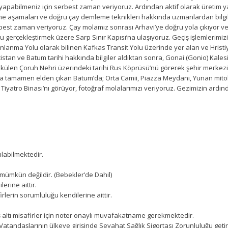
eriş yapabilmeniz için serbest zaman veriyoruz. Ardından aktif olarak üretim
e aşamaları ve doğru çay demleme teknikleri hakkında uzmanlardan bilgile
best zaman veriyoruz. Çay molamız sonrası Arhavi’ye doğru yola çıkıyor ve v
gerçekleştirmek üzere Sarp Sınır Kapısı’na ulaşıyoruz. Geçiş işlemlerimiz
anma Yolu olarak bilinen Kafkas Transit Yolu üzerinde yer alan ve Hristiya
istan ve Batum tarihi hakkında bilgiler aldıktan sonra, Gonai (Gonio) Kale
ülen Çoruh Nehri üzerindeki tarihi Rus Köprüsü’nü görerek şehir merkezin
da tamamen elden çıkan Batum’da; Orta Camii, Piazza Meydanı, Yunan mitol
 Tiyatro Binası’nı görüyor, fotoğraf molalarımızı veriyoruz. Gezimizin ardı
pılabilmektedir.
 mümkün değildir. (Bebekler’de Dahil)
erine aittir.
rlerin sorumluluğu kendilerine aittir.
altı misafirler için noter onaylı muvafakatname gerekmektedir.
Vatandaşlarının ülkeye girişinde Seyahat Sağlık Sigortası Zorunluluğu getirmi