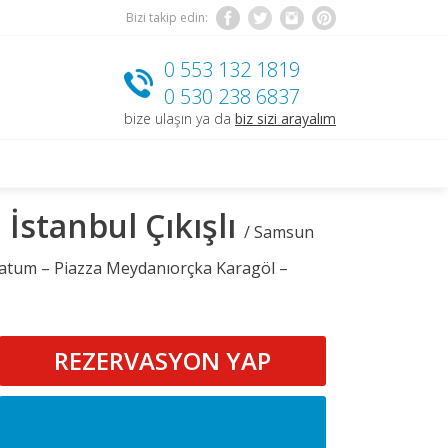
Bizi takip edin:
0 553 132 1819
0 530 238 6837
bize ulaşın ya da
biz sizi arayalım
İstanbul Çıkışlı
/ Samsun
Batum – Piazza Meydanıorçka Karagöl –
REZERVASYON YAP