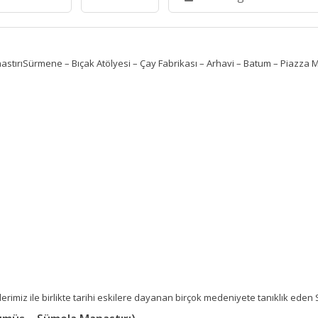
rıSürmene – Bıçak Atölyesi – Çay Fabrikası – Arhavi – Batum – Piazza Mey
irlerimiz ile birlikte tarihi eskilere dayanan birçok medeniyete tanıklık e