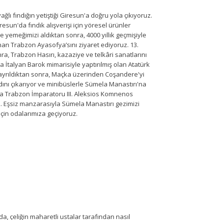
ğlı fındığın yetiştiği Giresun'a doğru yola çıkıyoruz.
esun'da fındık alışverişi için yöresel ürünler
yemeğimizi aldıktan sonra, 4000 yıllık geçmişiyle
nan Trabzon Ayasofya’sını ziyaret ediyoruz. 13.
a, Trabzon Hasırı, kazaziye ve telkâri sanatlarını
 İtalyan Barok mimarisiyle yaptırılmış olan Atatürk
an ayrıldıktan sonra, Maçka üzerinden Coşandere'yi
tadını çıkarıyor ve minibüslerle Sümela Manastırı'na
nda Trabzon İmparatoru III. Aleksios Komnenos
. Eşsiz manzarasıyla Sümela Manastırı gezimizi
çin odalarımıza geçiyoruz.
a, çeliğin maharetli ustalar tarafından nasıl