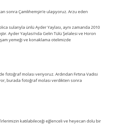
ıktan sonra Çamlıhemşin’e ulaşıyoruz. Arzu eden
plıca sularıyla ünlü Ayder Yaylası, aynı zamanda 2010
ıştır. Ayder Yaylası’nda Gelin Tülü Şelalesi ve Horon
 Akşam yemeği ve konaklama otelimizde
e fotoğraf molası veriyoruz. Ardından Fırtına Vadisi
iyor, burada fotoğraf molası verdikten sonra
irlerimizin katılabileceği eğlenceli ve heyecan dolu bir