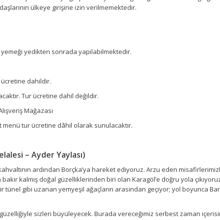
aşlarının ülkeye girişine izin verilmemektedir.
yemeği yedikten sonrada yapılabilmektedir.
 ücretine dahildir.
aktır. Tur ücretine dahil değildir.
 Alışveriş Mağazası
menü tur ücretine dâhil olarak sunulacaktır.
elalesi – Ayder Yaylası)
kahvaltının ardından Borçka’ya hareket ediyoruz. Arzu eden misafirlerimizl
n bakir kalmış doğal güzelliklerinden biri olan Karagöl’e doğru yola çıkıyo
ir tünel gibi uzanan yemyeşil ağaçların arasından geçiyor; yol boyunca Ba
güzelliğiyle sizleri büyüleyecek. Burada vereceğimiz serbest zaman içerisin