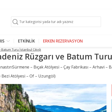
Tur kategorisi yada tur adı yazınız
RIS
ETKİNLİK
ERKEN REZERVASYON
Batum Turu İstanbul Çıkışlı
eniz Rüzgarı ve Batum Turu 
astırıSürmene – Bıçak Atölyesi – Çay Fabrikası – Arhavi – 
ze Bezi Atölyesi – Of – Uzungöl)