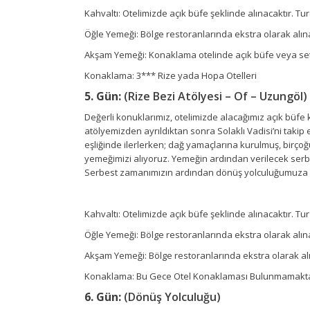
Kahvaltı: Otelimizde açık büfe şeklinde alınacaktır. Tur
Öğle Yemeği: Bölge restoranlarında ekstra olarak alınac
Akşam Yemeği: Konaklama otelinde açık büfe veya set 
Konaklama: 3*** Rize yada Hopa Otelleri
5. Gün:
(Rize Bezi Atölyesi – Of – Uzungöl)
Değerli konuklarımız, otelimizde alacağımız açık büfe
atölyemizden ayrıldıktan sonra Solaklı Vadisi’ni taki
eşliğinde ilerlerken; dağ yamaçlarına kurulmuş, birço
yemeğimizi alıyoruz. Yemeğin ardından verilecek serbes
Serbest zamanımızın ardından dönüş yolculuğumuza 
Kahvaltı: Otelimizde açık büfe şeklinde alınacaktır. Tur
Öğle Yemeği: Bölge restoranlarında ekstra olarak alınac
Akşam Yemeği: Bölge restoranlarında ekstra olarak alına
Konaklama: Bu Gece Otel Konaklaması Bulunmamakta
6. Gün:
(Dönüş Yolculuğu)