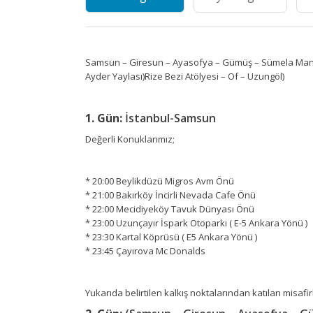
Samsun – Giresun – Ayasofya – Gümüş – Sümela Manastı
Ayder Yaylası)Rize Bezi Atölyesi – Of – Uzungöl)
1. Gün:
İstanbul-Samsun
Değerli Konuklarımız;
* 20:00 Beylikdüzü Migros Avm Önü
* 21:00 Bakırköy İncirli Nevada Cafe Önü
* 22:00 Mecidiyeköy Tavuk Dünyası Önü
* 23:00 Uzunçayır İspark Otoparkı ( E-5 Ankara Yönü )
* 23:30 Kartal Köprüsü ( E5 Ankara Yönü )
* 23:45 Çayırova Mc Donalds
Yukarıda belirtilen kalkış noktalarından katılan misaf