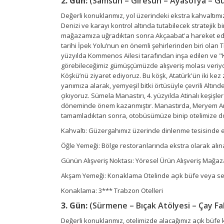
2. Gün:
(Samsun – Giresun – Ayasofya – G
Değerli konuklarımız, yol üzerindeki ekstra kahvaltımızı
Denizi ve karayı kontrol altında tutabilecek stratejik 
mağazamıza uğradıktan sonra Akçaabat'a hareket ediyo
tarihi İpek Yolu’nun en önemli şehirlerinden biri olan
yüzyılda Kommenos Ailesi tarafından inşa edilen ve "K
görebileceğimiz gümüşçümüzde alışveriş molası veriyor
Köşkü’nü ziyaret ediyoruz. Bu köşk, Atatürk'ün iki kez 
yanımıza alarak, yemyeşil bitki örtüsüyle çevrili Altınd
çıkıyoruz. Sümela Manastırı, 4. yüzyılda Atinalı keşi
döneminde önem kazanmıştır. Manastırda, Meryem Ana K
tamamladıktan sonra, otobüsümüze binip otelimize doğ
Kahvaltı: Güzergahımız üzerinde dinlenme tesisinde eks
Öğle Yemeği: Bölge restoranlarında ekstra olarak alınac
Günün Alışveriş Noktası: Yöresel Ürün Alışveriş Mağaz
Akşam Yemeği: Konaklama Otelinde açık büfe veya set m
Konaklama: 3*** Trabzon Otelleri
3. Gün:
(Sürmene – Bıçak Atölyesi – Çay Fa
Değerli konuklarımız, otelimizde alacağımız açık büfe 