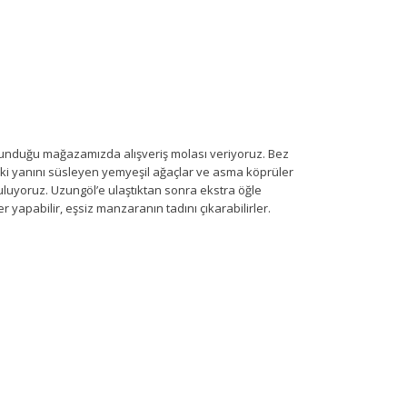
bulunduğu mağazamızda alışveriş molası veriyoruz. Bez
iki yanını süsleyen yemyeşil ağaçlar ve asma köprüler
luyoruz. Uzungöl’e ulaştıktan sonra ekstra öğle
 yapabilir, eşsiz manzaranın tadını çıkarabilirler.