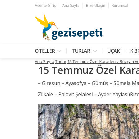
Acente Giriş
Ana Sayfa
Bize Ulaşın
Kurumsal
OTELLER
TURLAR
UÇAK
KIB
Ana Sayfa
Turlar
15 Temmuz Özel Karadeniz Rüzgarı ve 
15 Temmuz Özel Karad
– Giresun – Ayasofya – Gümüş – Sümela Man
Zilkale – Palovit Şelalesi – Ayder Yaylası)Ri