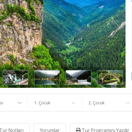
sı
1. Çocuk
2. Çocuk
Tur Notları
Yorumlar
Tur Programını Yazdır