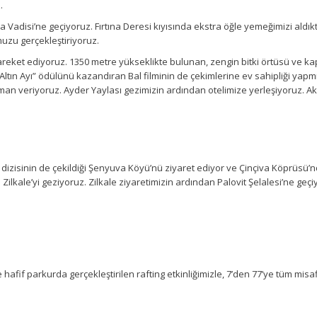
.
a Vadisi’ne geçiyoruz. Fırtına Deresi kıyısında ekstra öğle yemeğimizi ald
umuzu gerçekleştiriyoruz.
areket ediyoruz. 1350 metre yükseklikte bulunan, zengin bitki örtüsü ve ka
 “Altın Ayı” ödülünü kazandıran Bal filminin de çekimlerine ev sahipliği yapm
man veriyoruz. Ayder Yaylası gezimizin ardından otelimize yerleşiyoruz.
izisinin de çekildiği Şenyuva Köyü’nü ziyaret ediyor ve Çinçiva Köprüsü’nd
ilkale’yi geziyoruz. Zilkale ziyaretimizin ardından Palovit Şelalesi’ne geç
hafif parkurda gerçekleştirilen rafting etkinliğimizle, 7’den 77’ye tüm misaf