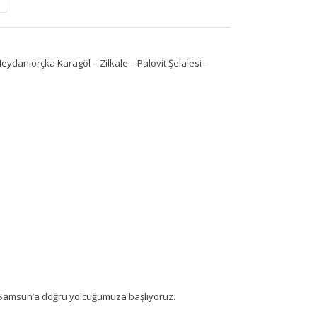
danıorçka Karagöl – Zilkale – Palovit Şelalesi –
den Samsun’a doğru yolcuğumuza başlıyoruz.