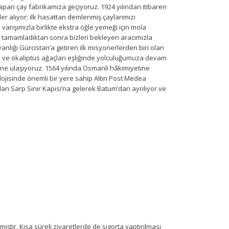
 yapan çay fabrikamıza geçiyoruz. 1924 yılından itibaren
r alıyor; ilk hasattan demlenmiş çaylarımızı
arışımızla birlikte ekstra öğle yemeği için mola
i tamamladıktan sonra bizleri bekleyen aracımızla
nlığı Gürcistan’a getiren ilk misyonerlerden biri olan
si ve okaliptüs ağaçları eşliğinde yolculuğumuza devam
e ulaşıyoruz. 1564 yılında Osmanlı hâkimiyetine
ojisinde önemli bir yere sahip Altın Post Medea
ndan Sarp Sınır Kapısı’na gelerek Batum’dan ayrılıyor ve
ştir. Kısa süreli ziyaretlerde de sigorta yaptırılması