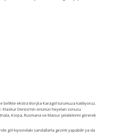
e birlikte ekstra Borçka Karagöl turumuza katılıyoruz.
ruz. Klaskur Deresi’nin önünün heyelan sonucu
rtnala, Korpa, Rusmana ve Maisur şelalelerini görerek
de göl kıyısındaki sandallarla gezinti yapabilir ya da