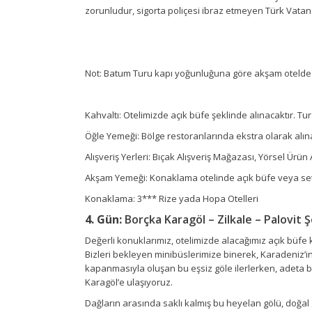
zorunludur, sigorta poliçesi ibraz etmeyen Türk Vatand
Not: Batum Turu kapı yoğunluğuna göre akşam otelde 
Kahvaltı: Otelimizde açık büfe şeklinde alınacaktır. Tur
Öğle Yemeği: Bölge restoranlarında ekstra olarak alınac
Alışveriş Yerleri: Bıçak Alışveriş Mağazası, Yörsel Ürün
Akşam Yemeği: Konaklama otelinde açık büfe veya set 
Konaklama: 3*** Rize yada Hopa Otelleri
4. Gün:
Borçka Karagöl – Zilkale – Palovit Ş
Değerli konuklarımız, otelimizde alacağımız açık büfe 
Bizleri bekleyen minibüslerimize binerek, Karadeniz’i
kapanmasıyla oluşan bu eşsiz göle ilerlerken, adeta b
Karagöl’e ulaşıyoruz.
Dağların arasında saklı kalmış bu heyelan gölü, doğal 