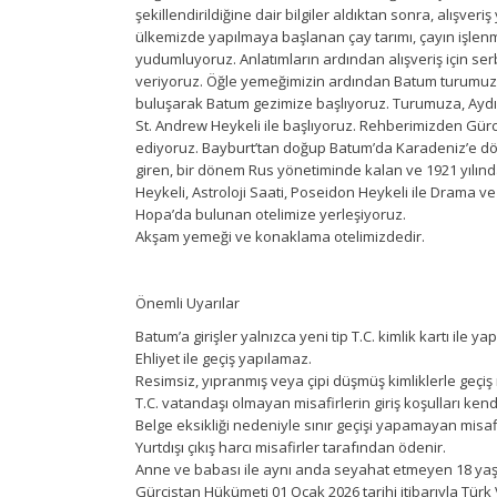
şekillendirildiğine dair bilgiler aldıktan sonra, alışv
ülkemizde yapılmaya başlanan çay tarımı, çayın işlenm
yudumluyoruz. Anlatımların ardından alışveriş için ser
veriyoruz. Öğle yemeğimizin ardından Batum turumuzu 
buluşarak Batum gezimize başlıyoruz. Turumuza, Aydınl
St. Andrew Heykeli ile başlıyoruz. Rehberimizden Gürc
ediyoruz. Bayburt’tan doğup Batum’da Karadeniz’e dök
giren, bir dönem Rus yönetiminde kalan ve 1921 yılın
Heykeli, Astroloji Saati, Poseidon Heykeli ile Drama ve
Hopa’da bulunan otelimize yerleşiyoruz.
Akşam yemeği ve konaklama otelimizdedir.
Önemli Uyarılar
Batum’a girişler yalnızca yeni tip T.C. kimlik kartı ile ya
Ehliyet ile geçiş yapılamaz.
Resimsiz, yıpranmış veya çipi düşmüş kimliklerle geçiş
T.C. vatandaşı olmayan misafirlerin giriş koşulları kendil
Belge eksikliği nedeniyle sınır geçişi yapamayan misafi
Yurtdışı çıkış harcı misafirler tarafından ödenir.
Anne ve babası ile aynı anda seyahat etmeyen 18 yaş 
Gürcistan Hükümeti 01 Ocak 2026 tarihi itibarıyla Türk 