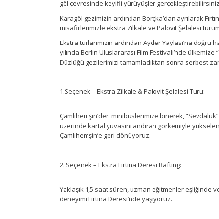
göl çevresinde keyifli yürüyüşler gerçekleştirebilirsiniz
Karagöl gezimizin ardından Borçka’dan ayrılarak Fırtın
misafirlerimizle ekstra Zilkale ve Palovit Şelalesi tur
Ekstra turlarımızın ardından Ayder Yaylası’na doğru h
yılında Berlin Uluslararası Film Festivali’nde ülkemize
Düzlüğü gezilerimizi tamamladıktan sonra serbest za
1.Seçenek – Ekstra Zilkale & Palovit Şelalesi Turu:
Çamlıhemşin’den minibüslerimize binerek, “Sevdaluk” d
üzerinde kartal yuvasını andıran görkemiyle yükselen Z
Çamlıhemşin’e geri dönüyoruz.
2. Seçenek – Ekstra Fırtına Deresi Rafting:
Yaklaşık 1,5 saat süren, uzman eğitmenler eşliğinde ve 
deneyimi Fırtına Deresi’nde yaşıyoruz.