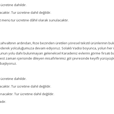
 ücretine dahildir.
aktır. Tur ücretine dahil değildir.
menü tur ücretine dâhil olarak sunulacaktır.
 kahvaltının ardından, Rize bezinden üretilen yöresel tekstil ürünlerinin 
p ederek yolculuğumuza devam ediyoruz. Solaklı Vadisi boyunca, yolun her 
ğunun yolu dahi bulunmayan geleneksel Karadeniz evlerini görme fırsatı bu
t zaman içerisinde dileyen misafirlerimiz göl çevresinde keyifli yürüyüşler
başlıyoruz.
 ücretine dahildir.
aktır. Tur ücretine dahil değildir.
caktır. Tur ücretine dahil değildir.
dır.