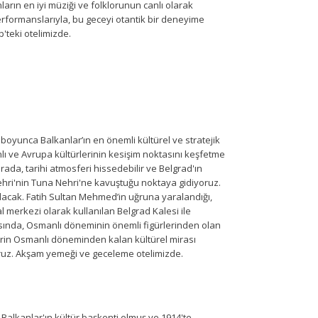
rın en iyi müziği ve folklorunun canlı olarak
rformanslarıyla, bu geceyi otantik bir deneyime
'teki otelimizde.
 boyunca Balkanlar’ın en önemli kültürel ve stratejik
nlı ve Avrupa kültürlerinin kesişim noktasını keşfetme
rada, tarihi atmosferi hissedebilir ve Belgrad'ın
Nehri'nin Tuna Nehri'ne kavuştuğu noktaya gidiyoruz.
lacak. Fatih Sultan Mehmed’in uğruna yaralandığı,
erkezi olarak kullanılan Belgrad Kalesi ile
rasında, Osmanlı döneminin önemli figürlerinden olan
ehrin Osmanlı döneminden kalan kültürel mirası
oruz. Akşam yemeği ve geceleme otelimizde.
alkanlar'ın kültür başkenti olmuş ve 1914'te