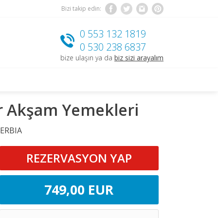
Bizi takip edin:
0 553 132 1819
0 530 238 6837
bize ulaşın ya da
biz sizi arayalım
lar Akşam Yemekleri
SERBIA
REZERVASYON YAP
749
,00
EUR