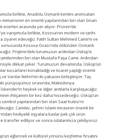
şımızla birlikte, Anadolu Osmanlı kentini anımsatan
ı mimarisinin en önemli yapılarından biri olan Sinan
 eserleri arasında yer alıyor. Prizren’de
e varışımızla birlikte, Kosova’nın modern ve tarihi
a ziyaret edeceğiz. Fatih Sultan Mehmed Camii’ni ve
besi sonucunda Kosova Ovası'nda öldürülen Osmanlı
lacağız. Priştine’deki turumuzun ardından Üsküp’e
i camilerinden biri olan Mustafa Paşa Camii. Ardından
marisiyle dikkat çeker. Turumuzun devamında, Üsküp’ün
r tüccarların konakladığı ve ticaret yaptığı önemli
 Vardar Nehri’nin iki yakasını birleştiriyor. Taş
ndaki yürüyüşümüz sırasında, Makedonya
kender’in heykeli ve diğer anıtlarla karşılaşacağız.
nin ihtişamını bir kez daha hissedeceğiz. Üsküp’ün
sembol yapılarından biri olan Saat Kulesi'ni
eğiz. Camiler, şehrin İslami mirasının önemli bir
larından hediyelik eşyalara kadar pek çok ürün
ze transfer ediliyor ve sonra odalarımıza çekiliyoruz.
p’ün eğlenceli ve kültürel yönünü keşfetme fırsatını