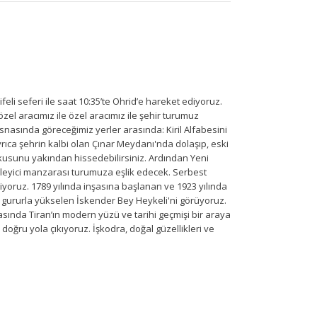
li seferi ile saat 10:35’te Ohrid’e hareket ediyoruz.
zel aracımız ile özel aracımız ile şehir turumuz
esnasında göreceğimiz yerler arasında: Kiril Alfabesini
. Ayrıca şehrin kalbi olan Çınar Meydanı'nda dolaşıp, eski
okusunu yakından hissedebilirsiniz. Ardından Yeni
üleyici manzarası turumuza eşlik edecek. Serbest
iyoruz. 1789 yılında inşasına başlanan ve 1923 yılında
 gururla yükselen İskender Bey Heykeli'ni görüyoruz.
sında Tiran’ın modern yüzü ve tarihi geçmişi bir araya
oğru yola çıkıyoruz. İşkodra, doğal güzellikleri ve