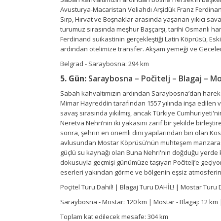
Avusturya-Macaristan Veliahdı Arşidük Franz Ferdinand'
Sırp, Hırvat ve Boşnaklar arasında yaşanan yıkıcı sa
turumuz sırasında meşhur Başçarşı, tarihi Osmanlı hanı
Ferdinand suikastinin gerçekleştiği Latin Köprüsü, Esk
ardından otelimize transfer. Akşam yemeği ve Gecele
Belgrad - Saraybosna: 294 km
5. Gün:
Saraybosna – Počitelj – Blagaj – M
Sabah kahvaltımızın ardından Saraybosna’dan hareket e
Mimar Hayreddin tarafından 1557 yılında inşa edilen v
savaş sırasında yıkılmış, ancak Türkiye Cumhuriyeti'ni
Neretva Nehri’nin iki yakasını zarif bir şekilde birleşt
sonra, şehrin en önemli dini yapılarından biri olan 
avlusundan Mostar Köprüsü’nün muhteşem manzarasını i
güçlü su kaynağı olan Buna Nehri'nin doğduğu yerde kuru
dokusuyla geçmişi günümüze taşıyan Počitelj’e geçiyor
eserleri yakından görme ve bölgenin eşsiz atmosferi
Poçitel Turu Dahil! | Blagaj Turu DAHİL! | Mostar Turu 
Saraybosna - Mostar: 120 km | Mostar - Blagaj: 12 km | 
Toplam kat edilecek mesafe: 304 km