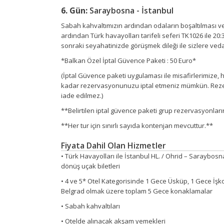
6. Gün:
Saraybosna - İstanbul
Sabah kahvaltımızın ardından odaların boşaltılması v
ardından Türk havayolları tarifeli seferi TK1026 ile 2
sonraki seyahatinizde görüşmek dileği ile sizlere ved
*Balkan Özel İptal Güvence Paketi : 50 Euro*
(İptal Güvence paketi uygulaması ile misafirlerimize,
kadar rezervasyonunuzu iptal etmeniz mümkün. Rezervas
iade edilmez.)
**Belirtilen iptal güvence paketi grup rezervasyonların
**Her tur için sınırlı sayıda kontenjan mevcuttur.**
Fiyata Dahil Olan Hizmetler
• Türk Havayolları ile İstanbul HL. / Ohrid – Saraybosn
dönüş uçak biletleri
• 4 ve 5* Otel Kategorisinde 1 Gece Üsküp, 1 Gece İş
Belgrad olmak üzere toplam 5 Gece konaklamalar
• Sabah kahvaltıları
• Otelde alınacak akşam yemekleri