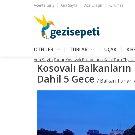
Acente Giriş
Ana Sayfa
Bize Ulaşın
Kurumsal
OTELLER
TURLAR
UÇAK
KIB
Ana Sayfa
Turlar
Kosovalı Balkanların Kalbi Turu Thy il
Kosovalı Balkanların
Dahil 5 Gece
/ Balkan Turla