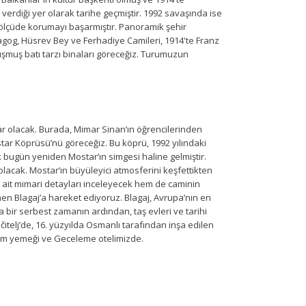
verdiği yer olarak tarihe geçmiştir. 1992 savaşında ise
 ölçüde korumayı başarmıştır. Panoramik şehir
nagog, Hüsrev Bey ve Ferhadiye Camileri, 1914'te Franz
uşmuş batı tarzı binaları göreceğiz. Turumuzun
ar olacak. Burada, Mimar Sinan’ın öğrencilerinden
tar Köprüsü’nü göreceğiz. Bu köprü, 1992 yılındaki
k bugün yeniden Mostar’ın simgesi haline gelmiştir.
 olacak. Mostar’ın büyüleyici atmosferini keşfettikten
 ait mimari detayları inceleyecek hem de caminin
n Blagaj’a hareket ediyoruz. Blagaj, Avrupa’nın en
a bir serbest zamanın ardından, taş evleri ve tarihi
telj’de, 16. yüzyılda Osmanlı tarafından inşa edilen
şam yemeği ve Geceleme otelimizde.