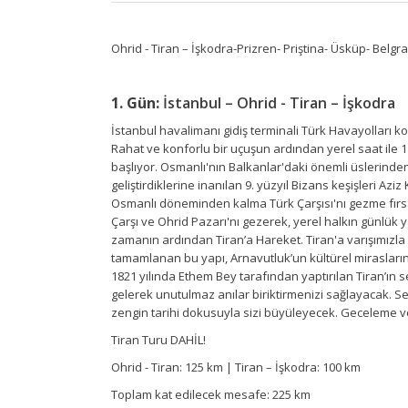
Ohrid - Tiran – İşkodra-Prizren- Priştina- Üsküp- Belgr
1. Gün:
İstanbul – Ohrid - Tiran – İşkodra
İstanbul havalimanı gidiş terminali Türk Havayolları k
Rahat ve konforlu bir uçuşun ardından yerel saat ile 11
başlıyor. Osmanlı'nın Balkanlar'daki önemli üslerinden 
geliştirdiklerine inanılan 9. yüzyıl Bizans keşişleri Azi
Osmanlı döneminden kalma Türk Çarşısı'nı gezme fırsat
Çarşı ve Ohrid Pazarı'nı gezerek, yerel halkın günlük
zamanın ardından Tiran’a Hareket. Tiran'a varışımızla 
tamamlanan bu yapı, Arnavutluk’un kültürel mirasları
1821 yılında Ethem Bey tarafından yaptırılan Tiran’ın
gelerek unutulmaz anılar biriktirmenizi sağlayacak. Se
zengin tarihi dokusuyla sizi büyüleyecek. Geceleme 
Tiran Turu DAHİL!
Ohrid - Tiran: 125 km | Tiran – İşkodra: 100 km
Toplam kat edilecek mesafe: 225 km