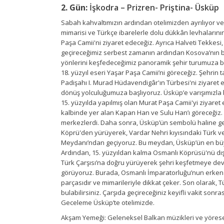
2. Gün:
İşkodra – Prizren- Priştina- Üsküp
Sabah kahvaltımızın ardından otelimizden ayrılıyor ve 
mimarisi ve Türkçe ibarelerle dolu dükkân levhalarını
Paşa Camii'ni ziyaret edeceğiz. Ayrıca Halveti Tekkes
geçireceğimiz serbest zamanın ardından Kosova’nın baş
yönlerini keşfedeceğimiz panoramik şehir turumuza ba
18. yüzyıl eseri Yaşar Paşa Camii’ni göreceğiz. Şehr
Padişahı I. Murad Hüdavendigâr'ın Türbesi'ni ziyaret e
dönüş yolculuğumuza başlıyoruz. Üsküp’e varışımızla bi
15. yüzyılda yapılmış olan Murat Paşa Camii'yi ziyar
kalbinde yer alan Kapan Han ve Sulu Han’ı göreceğiz. 
merkezlerdi. Daha sonra, Üsküp’ün sembolü haline gelmi
Köprü'den yürüyerek, Vardar Nehri kıyısındaki Türk
Meydanı’ndan geçiyoruz. Bu meydan, Üsküp’ün en büyük 
Ardından, 15. yüzyıldan kalma Osmanlı Köprüsü'nü dı
Türk Çarşısı’na doğru yürüyerek şehri keşfetmeye dev
görüyoruz. Burada, Osmanlı İmparatorluğu’nun erken dö
parçasıdır ve mimarileriyle dikkat çeker. Son olarak,
bulabilirsiniz. Çarşıda geçireceğiniz keyifli vakit son
Geceleme Üsküp’te otelimizde.
Akşam Yemeği: Geleneksel Balkan müzikleri ve yöresel 