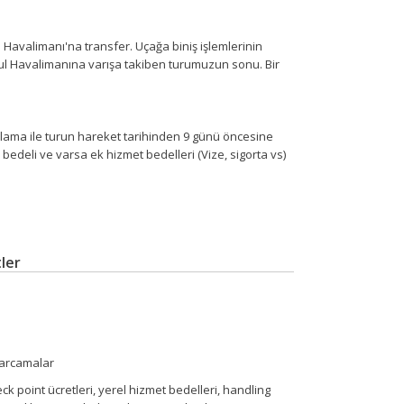
avalimanı'na transfer. Uçağa biniş işlemlerinin
nbul Havalimanına varışa takiben turumuzun sonu. Bir
ulama ile turun hareket tarihinden 9 günü öncesine
edeli ve varsa ek hizmet bedelleri (Vize, sigorta vs)
ler
 harcamalar
check point ücretleri, yerel hizmet bedelleri, handling