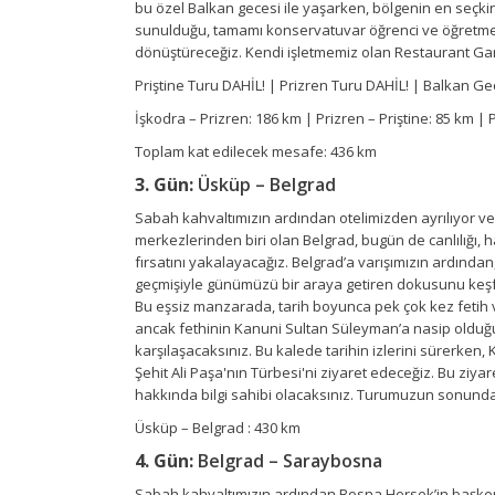
bu özel Balkan gecesi ile yaşarken, bölgenin en seçki
sunulduğu, tamamı konservatuvar öğrenci ve öğretmenl
dönüştüreceğiz. Kendi işletmemiz olan Restaurant Gar
Priştine Turu DAHİL! | Prizren Turu DAHİL! | Balkan Ge
İşkodra – Prizren: 186 km | Prizren – Priştine: 85 km | 
Toplam kat edilecek mesafe: 436 km
3. Gün:
Üsküp – Belgrad
Sabah kahvaltımızın ardından otelimizden ayrılıyor ve S
merkezlerinden biri olan Belgrad, bugün de canlılığı, h
fırsatını yakalayacağız. Belgrad’a varışımızın ardından
geçmişiyle günümüzü bir araya getiren dokusunu keşfed
Bu eşsiz manzarada, tarih boyunca pek çok kez fetih 
ancak fethinin Kanuni Sultan Süleyman’a nasip olduğ
karşılaşacaksınız. Bu kalede tarihin izlerini sürerke
Şehit Ali Paşa'nın Türbesi'ni ziyaret edeceğiz. Bu ziy
hakkında bilgi sahibi olacaksınız. Turumuzun sonunda,
Üsküp – Belgrad : 430 km
4. Gün:
Belgrad – Saraybosna
Sabah kahvaltımızın ardından Bosna Hersek’in başkent