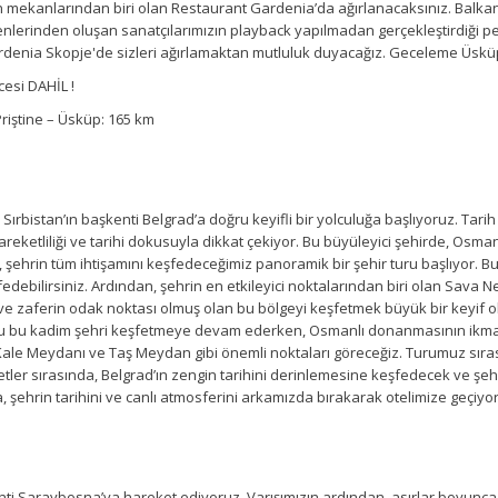
n mekanlarından biri olan Restaurant Gardenia’da ağırlanacaksınız. Balkanla
erinden oluşan sanatçılarımızın playback yapılmadan gerçekleştirdiği pe
denia Skopje'de sizleri ağırlamaktan mutluluk duyacağız. Geceleme Üsküp
cesi DAHİL !
Priştine – Üsküp: 165 km
ırbistan’ın başkenti Belgrad’a doğru keyifli bir yolculuğa başlıyoruz. Tarih
areketliliği ve tarihi dokusuyla dikkat çekiyor. Bu büyüleyici şehirde, Osma
, şehrin tüm ihtişamını keşfedeceğimiz panoramik bir şehir turu başlıyor. Bu
ebilirsiniz. Ardından, şehrin en etkileyici noktalarından biri olan Sava 
ve zaferin odak noktası olmuş olan bu bölgeyi keşfetmek büyük bir keyif o
u bu kadim şehri keşfetmeye devam ederken, Osmanlı donanmasının ikmal m
n, Kale Meydanı ve Taş Meydan gibi önemli noktaları göreceğiz. Turumuz sı
aretler sırasında, Belgrad’ın zengin tarihini derinlemesine keşfedecek ve ş
 şehrin tarihini ve canlı atmosferini arkamızda bırakarak otelimize geçiy
i Saraybosna’ya hareket ediyoruz. Varışımızın ardından, asırlar boyunca B