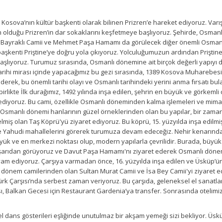
Kosova’nın kültür başkenti olarak bilinen Prizren’e hareket ediyoruz. Varı
n olduğu Prizren’in dar sokaklarını keşfetmeye başlıyoruz. Şehirde, Osmanl
i, Bayraklı Camii ve Mehmet Paşa Hamamı da görülecek diğer önemli Osmanlı
kenti Priştine’ye doğru yola çıkıyoruz. Yolculuğumuzun ardından Priştine’y
şlıyoruz. Turumuz sırasında, Osmanlı dönemine ait birçok değerli yapıyı d
in tarihi mirası içinde yapacağımız bu gezi sırasında, 1389 Kosova Muhare
derek, bu önemli tarihi olayı ve Osmanlı tarihindeki yerini anma fırsatı bu
rlikte İlk durağımız, 1492 yılında inşa edilen, şehrin en büyük ve görkeml
et ediyoruz. Bu cami, özellikle Osmanlı döneminden kalma işlemeleri ve mi
Osmanlı dönemi hanlarının güzel örneklerinden olan bu yapılar, bir zamanla
ş olan Taş Köprü'yü ziyaret ediyoruz. Bu köprü, 15. yüzyılda inşa edilmiş ve
 ve Yahudi mahallelerini görerek turumuza devam edeceğiz. Nehir kenarı
ve en merkezi noktası olup, modern yapılarla çevrilidir. Burada, büyük İs
şarıdan görüyoruz ve Davut Paşa Hamamı'nı ziyaret ederek Osmanlı dönemi
am ediyoruz. Çarşıya varmadan önce, 16. yüzyılda inşa edilen ve Üsküp’ün 
nem camilerinden olan Sultan Murat Camii ve İsa Bey Camii'yi ziyaret edec
 Türk Çarşısı’nda serbest zaman veriyoruz. Bu çarşıda, geleneksel el sanat
rası, Balkan Gecesi için Restaurant Gardenia’ya transfer. Sonrasında otelimi
dans gösterileri eşliğinde unutulmaz bir akşam yemeği sizi bekliyor. Üskü