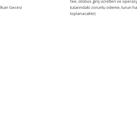
fee, otobüs giriş ücretleri ve operas
Balkan Gecesi
tutarındaki zorunlu ödeme, turun h
toplanacaktır)