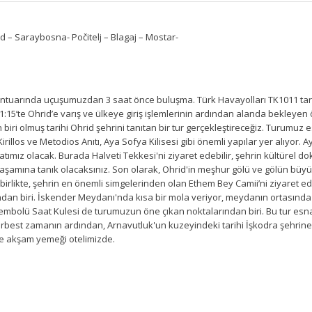
ad – Saraybosna- Počitelj – Blagaj – Mostar-
ontuarında uçuşumuzdan 3 saat önce buluşma. Türk Havayolları TK1011 tarife
:15’te Ohrid’e varış ve ülkeye giriş işlemlerinin ardından alanda bekleyen ö
biri olmuş tarihi Ohrid şehrini tanıtan bir tur gerçekleştireceğiz. Turumuz 
z Kirillos ve Metodios Anıtı, Aya Sofya Kilisesi gibi önemli yapılar yer alıyor
ımız olacak. Burada Halveti Tekkesi'ni ziyaret edebilir, şehrin kültürel d
 yaşamına tanık olacaksınız. Son olarak, Ohrid'in meşhur gölü ve gölün büy
birlikte, şehrin en önemli simgelerinden olan Ethem Bey Camii’ni ziyaret ed
ndan biri. İskender Meydanı'nda kısa bir mola veriyor, meydanın ortasında
 sembolü Saat Kulesi de turumuzun öne çıkan noktalarından biri. Bu tur esna
rbest zamanın ardından, Arnavutluk'un kuzeyindeki tarihi İşkodra şehrine d
ve akşam yemeği otelimizde.