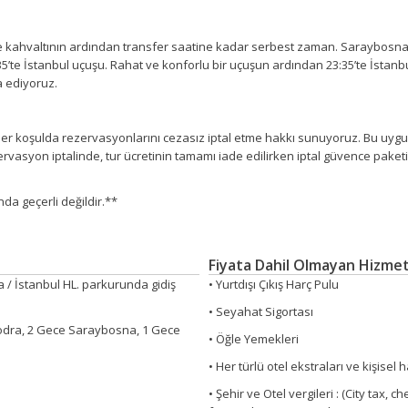
e kahvaltının ardından transfer saatine kadar serbest zaman. Saraybosna H
0:35’te İstanbul uçuşu. Rahat ve konforlu bir uçuşun ardından 23:35’te İsta
a ediyoruz.
 her koşulda rezervasyonlarını cezasız iptal etme hakkı sunuyoruz. Bu uyg
yon iptalinde, tur ücretinin tamamı iade edilirken iptal güvence paketi b
da geçerli değildir.**
Fiyata Dahil Olmayan Hizmet
a / İstanbul HL. parkurunda gidiş
• Yurtdışı Çıkış Harç Pulu
• Seyahat Sigortası
kodra, 2 Gece Saraybosna, 1 Gece
• Öğle Yemekleri
• Her türlü otel ekstraları ve kişisel
• Şehir ve Otel vergileri : (City tax, 