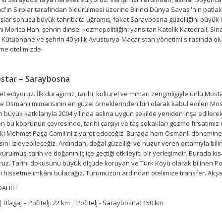
ın Sırplar tarafından öldürülmesi üzerine Birinci Dünya Savaşı'nın patlak 
vaşlar sonucu büyük tahribata uğramış, fakat Saraybosna güzelliğini büyük
 Morica Han, şehrin dinsel kozmopolitliğini yansıtan Katolik Katedrali, Si
i Kütüphane ve şehrin 40 yıllık Avusturya-Macaristan yönetimi sırasında ol
me otelimizde.
ostar – Saraybosna
diyoruz. İlk durağımız, tarihi, kültürel ve mimari zenginliğiyle ünlü Most
e Osmanlı mimarisinin en güzel örneklerinden biri olarak kabul edilen Mos
n büyük katkılarıyla 2004 yılında aslına uygun şekilde yeniden inşa edilere
iren bu köprünün çevresinde, tarihi çarşıyı ve taş sokakları gezme fırsatımız
Koski Mehmet Paşa Camii'ni ziyaret edeceğiz. Burada hem Osmanlı dönemine
zleyebileceğiz. Ardından, doğal güzelliği ve huzur veren ortamıyla biline
lmuş, tarih ve doğanın iç içe geçtiği etkileyici bir yerleşimdir. Burada kıs
uz. Tarihi dokusunu büyük ölçüde koruyan ve Türk Köyü olarak bilinen Poči
ni hissetme imkânı bulacağız. Turumuzun ardından otelimize transfer. Ak
DAHİL!
Blagaj – Počitelj: 22 km | Počitelj - Saraybosna: 150 km