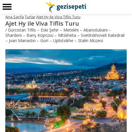
Ana Sayfa
Turlar
Ajet Hy ile Viva Tiflis Turu
Ajet Hy ile Viva Tiflis Turu
/ Gürcistan Tiflis – Eski Şehir – Metekhi – Abanotubani –
Shardeni – Barış Köprüsü – Mtskheta – Svetitskhoveli Katedrali
– Jvari Manastırı – Gori – Uplistsikhe – Stalin Müzesi