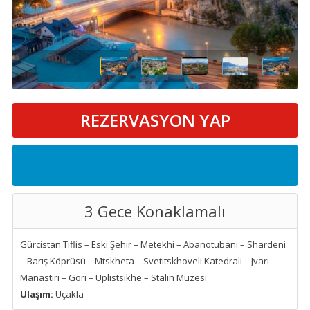
REZERVASYON YAP
3 Gece Konaklamalı
Gürcistan Tiflis – Eski Şehir – Metekhi – Abanotubani – Shardeni
– Barış Köprüsü – Mtskheta – Svetitskhoveli Katedrali – Jvari
Manastırı – Gori – Uplistsikhe – Stalin Müzesi
Ulaşım:
Uçakla